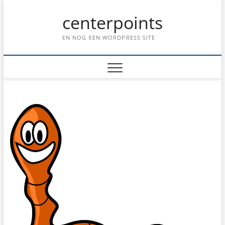
Ga
centerpoints
naar
de
inhoud
EN NOG EEN WORDPRESS SITE