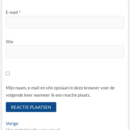
E-mail
*
Site
Mijn naam, e-mail en site opslaan in deze browser voor de
volgende keer wanneer ik een reactie plaats.
Bericht
Vorige
Vorige
bericht:
Hoe onderhoudt u een airco?