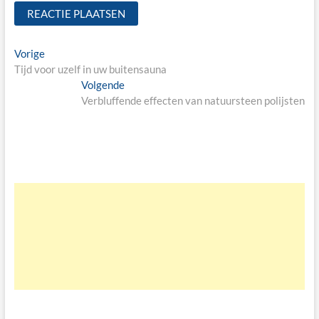
Bericht
Vorige
Vorige
bericht:
Tijd voor uzelf in uw buitensauna
navigatie
Volgende
Volgende
bericht:
Verbluffende effecten van natuursteen polijsten