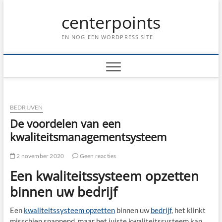
Ga
centerpoints
naar
de
inhoud
EN NOG EEN WORDPRESS SITE
BEDRIJVEN
De voordelen van een
kwaliteitsmanagementsysteem
2 november 2020
Geen reacties
Een kwaliteitssysteem opzetten
binnen uw bedrijf
Een
kwaliteitssysteem opzetten
binnen uw
bedrijf
, het klinkt
misschien spannend, maar het juiste kwaliteitssysteem kan