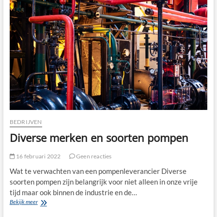
op
te
laten
vallen
BEDRIJVEN
Diverse merken en soorten pompen
16 februari 2022
Geen reacties
Wat te verwachten van een pompenleverancier Diverse
soorten pompen zijn belangrijk voor niet alleen in onze vrije
tijd maar ook binnen de industrie en de…
Diverse
Bekijk meer
merken