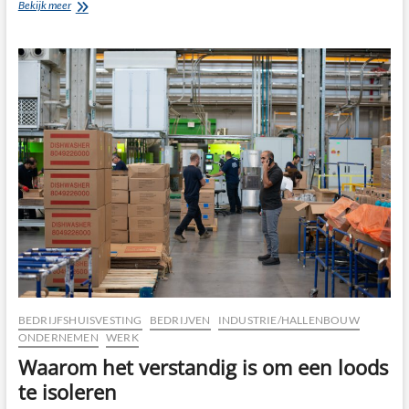
Een
Bekijk meer
bedrijfspand
financieren
BEDRIJFSHUISVESTING
BEDRIJVEN
INDUSTRIE/HALLENBOUW
ONDERNEMEN
WERK
Waarom het verstandig is om een loods
te isoleren