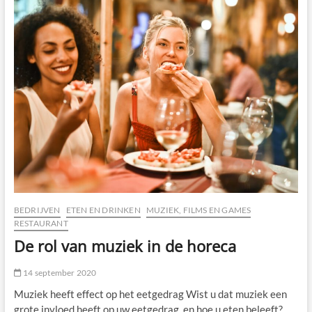
van
uw
medewerkers
benut
worden!
BEDRIJVEN
ETEN EN DRINKEN
MUZIEK, FILMS EN GAMES
RESTAURANT
De rol van muziek in de horeca
14 september 2020
Muziek heeft effect op het eetgedrag Wist u dat muziek een
grote invloed heeft op uw eetgedrag, en hoe u eten beleeft?