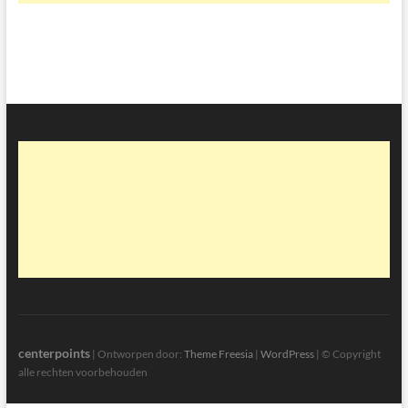
centerpoints
| Ontworpen door:
Theme Freesia
|
WordPress
| © Copyright
alle rechten voorbehouden