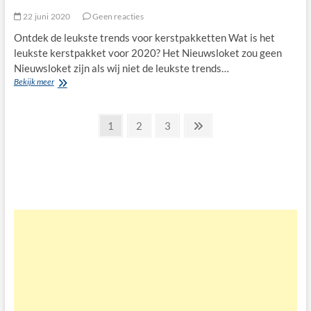
22 juni 2020
Geen reacties
Ontdek de leukste trends voor kerstpakketten Wat is het
leukste kerstpakket voor 2020? Het Nieuwsloket zou geen
Nieuwsloket zijn als wij niet de leukste trends…
Wat
Bekijk meer
zijn
de
Berichten
leukste
Pagina
Pagina
Pagina
Volgende
1
2
3
kerstpakketten
pagina
paginering
voor
2020?