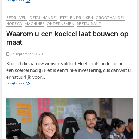
zijn
LED
floodlights?
BEDRIJVEN
DETAILHANDEL
ETEN EN DRINKEN
GROOTHANDEL
HORECA
MACHINES
ONDERNEMEN
RESTAURANT
Waarom u een koelcel laat bouwen op
maat
25 september 2020
Koelcel die aan uw wensen voldoet Heeft u als ondernemer
een koelcel nodig? Het is een flinke investering, dus dan wilt u
er natuurlijk voor…
Waarom
Bekijk meer
u
een
koelcel
laat
bouwen
op
maat