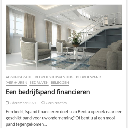
en
soorten
pompen
ADMINISTRATIE
BEDRIJFSHUISVESTING
BEDRIJFSPAND
(VER)HUREN
BEDRIJVEN
BELEGGEN
Een bedrijfspand financieren
2 december 2021
Geen reacties
Een bedrijfspand financieren doet u zo Bent u op zoek naar een
geschikt pand voor uw onderneming? Of bent u al een mooi
pand tegengekomen…