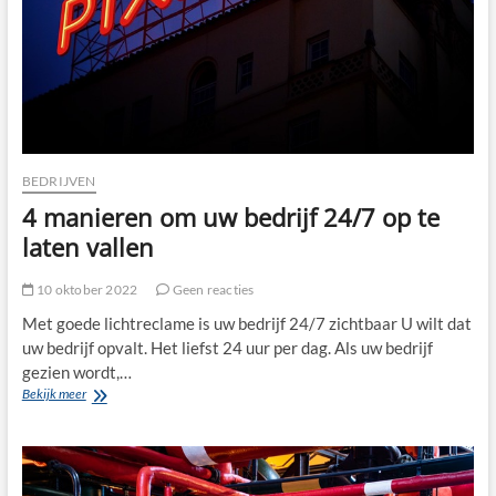
BEDRIJVEN
4 manieren om uw bedrijf 24/7 op te
laten vallen
10 oktober 2022
Geen reacties
Met goede lichtreclame is uw bedrijf 24/7 zichtbaar U wilt dat
uw bedrijf opvalt. Het liefst 24 uur per dag. Als uw bedrijf
gezien wordt,…
4
Bekijk meer
manieren
om
uw
bedrijf
24/7