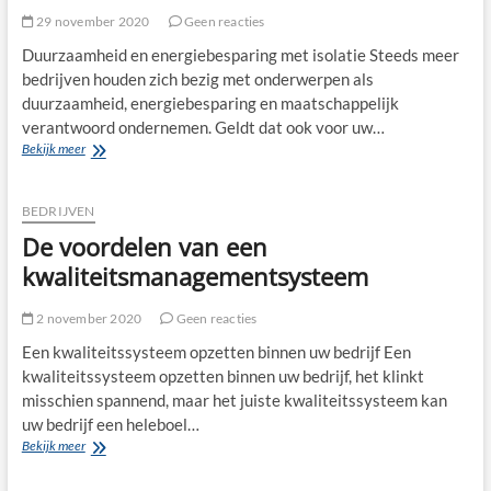
29 november 2020
Geen reacties
Duurzaamheid en energiebesparing met isolatie Steeds meer
bedrijven houden zich bezig met onderwerpen als
duurzaamheid, energiebesparing en maatschappelijk
verantwoord ondernemen. Geldt dat ook voor uw…
Waarom
Bekijk meer
het
verstandig
is
BEDRIJVEN
om
De voordelen van een
een
loods
kwaliteitsmanagementsysteem
te
isoleren
2 november 2020
Geen reacties
Een kwaliteitssysteem opzetten binnen uw bedrijf Een
kwaliteitssysteem opzetten binnen uw bedrijf, het klinkt
misschien spannend, maar het juiste kwaliteitssysteem kan
uw bedrijf een heleboel…
De
Bekijk meer
voordelen
van