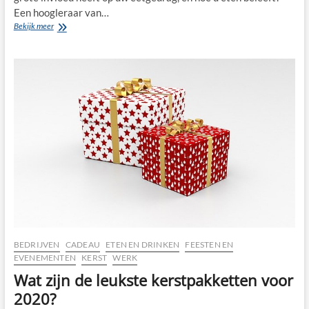
Een hoogleraar van…
De
Bekijk meer
rol
van
muziek
in
de
horeca
BEDRIJVEN
CADEAU
ETEN EN DRINKEN
FEESTEN EN
EVENEMENTEN
KERST
WERK
Wat zijn de leukste kerstpakketten voor
2020?