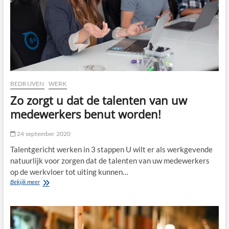
BEDRIJVEN
WERK
Zo zorgt u dat de talenten van uw
medewerkers benut worden!
24 september 2020
Talentgericht werken in 3 stappen U wilt er als werkgevende
natuurlijk voor zorgen dat de talenten van uw medewerkers
op de werkvloer tot uiting kunnen…
Zo
Bekijk meer
zorgt
u
dat
de
talenten