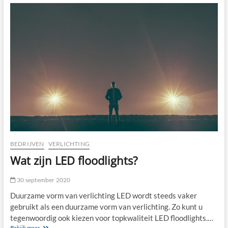
een
kwaliteitsmanagementsysteem
BEDRIJVEN
VERLICHTING
Wat zijn LED floodlights?
30 september 2020
Duurzame vorm van verlichting LED wordt steeds vaker
gebruikt als een duurzame vorm van verlichting. Zo kunt u
tegenwoordig ook kiezen voor topkwaliteit LED floodlights.…
Wat
Bekijk meer