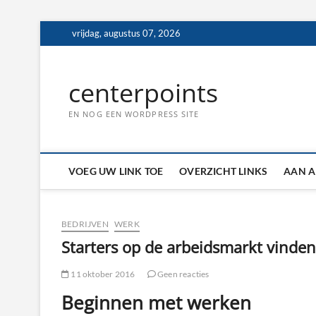
Ga
vrijdag, augustus 07, 2026
naar
de
inhoud
centerpoints
EN NOG EEN WORDPRESS SITE
VOEG UW LINK TOE
OVERZICHT LINKS
AAN A
BEDRIJVEN
WERK
Starters op de arbeidsmarkt vinde
11 oktober 2016
Geen reacties
Beginnen met werken