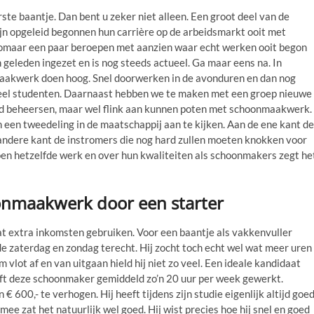
te baantje. Dan bent u zeker niet alleen. Een groot deel van de
jn opgeleid begonnen hun carrière op de arbeidsmarkt ooit met
omaar een paar beroepen met aanzien waar echt werken ooit begon
geleden ingezet en is nog steeds actueel. Ga maar eens na. In
aakwerk doen hoog. Snel doorwerken in de avonduren en dan nog
veel studenten. Daarnaast hebben we te maken met een groep nieuwe
ed beheersen, maar wel flink aan kunnen poten met schoonmaakwerk.
 een tweedeling in de maatschappij aan te kijken. Aan de ene kant de
 andere kant de instromers die nog hard zullen moeten knokken voor
oen hetzelfde werk en over hun kwaliteiten als schoonmakers zegt he
onmaakwerk door een starter
at extra inkomsten gebruiken. Voor een baantje als vakkenvuller
p de zaterdag en zondag terecht. Hij zocht toch echt wel wat meer uren
 vlot af en van uitgaan hield hij niet zo veel. Een ideale kandidaat
eft deze schoonmaker gemiddeld zo’n 20 uur per week gewerkt.
 600,- te verhogen. Hij heeft tijdens zijn studie eigenlijk altijd goe
e zat het natuurlijk wel goed. Hij wist precies hoe hij snel en goed