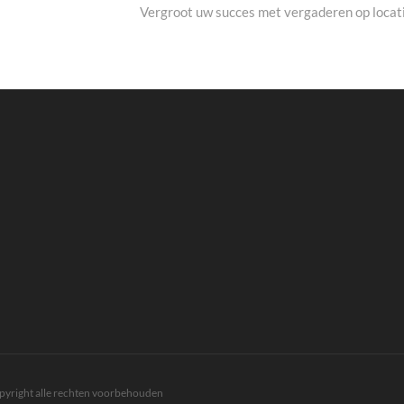
bericht:
Vergroot uw succes met vergaderen op locat
pyright alle rechten voorbehouden