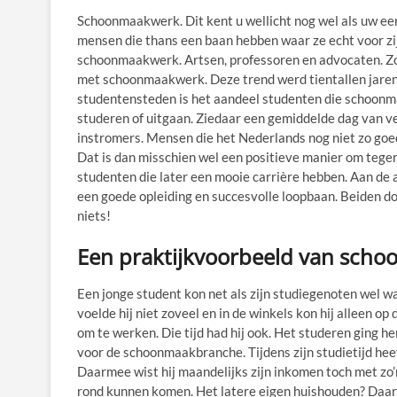
Schoonmaakwerk. Dit kent u wellicht nog wel als uw eers
mensen die thans een baan hebben waar ze echt voor zi
schoonmaakwerk. Artsen, professoren en advocaten. Z
met schoonmaakwerk. Deze trend werd tientallen jaren 
studentensteden is het aandeel studenten die schoonm
studeren of uitgaan. Ziedaar een gemiddelde dag van 
instromers. Mensen die het Nederlands nog niet zo go
Dat is dan misschien wel een positieve manier om tegen
studenten die later een mooie carrière hebben. Aan de
een goede opleiding en succesvolle loopbaan. Beiden d
niets!
Een praktijkvoorbeeld van scho
Een jonge student kon net als zijn studiegenoten wel w
voelde hij niet zoveel en in de winkels kon hij alleen o
om te werken. Die tijd had hij ook. Het studeren ging hem
voor de schoonmaakbranche. Tijdens zijn studietijd he
Daarmee wist hij maandelijks zijn inkomen toch met zo’n €
rond kunnen komen. Het latere eigen huishouden? Daarme