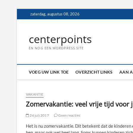
Ga
zaterdag, augustus 08, 2026
naar
de
inhoud
centerpoints
EN NOG EEN WORDPRESS SITE
VOEG UW LINK TOE
OVERZICHT LINKS
AAN A
VAKANTIE
Zomervakantie: veel vrije tijd voor 
26 juli 2017
Geen reacties
Het is nu zomervakantie. Dit betekent dat de kinderen 
hen, maar ook wel heel lang. Soms kunnen kinderen zich 