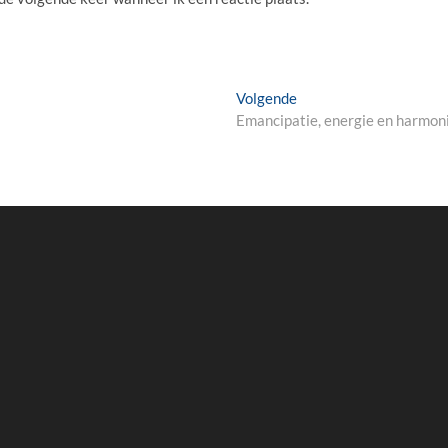
Volgende
Volgende
bericht:
Emancipatie, energie en harmon