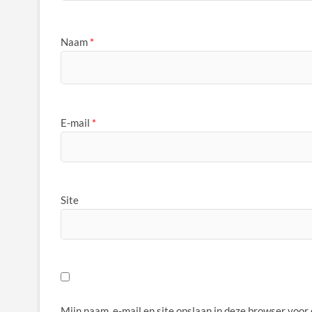
Naam
*
E-mail
*
Site
Mijn naam, e-mail en site opslaan in deze browser voor