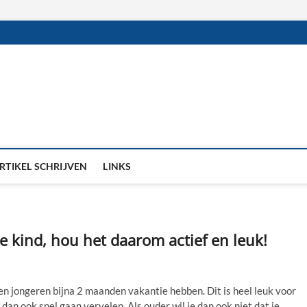
RTIKEL SCHRIJVEN
LINKS
je kind, hou het daarom actief en leuk!
en jongeren bijna 2 maanden vakantie hebben. Dit is heel leuk voor
dan ook snel gaan vervelen. Als ouder wil je dan ook niet dat je