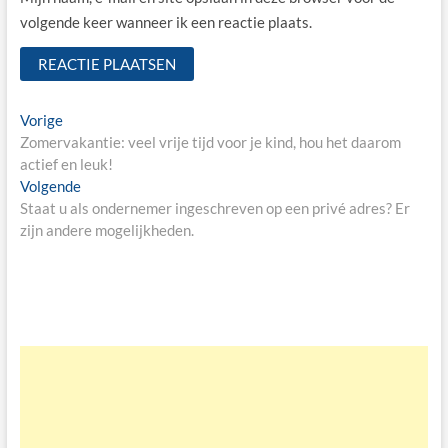
volgende keer wanneer ik een reactie plaats.
Bericht
Vorige
Vorige
bericht:
Zomervakantie: veel vrije tijd voor je kind, hou het daarom
navigatie
actief en leuk!
Volgende
Volgende
bericht:
Staat u als ondernemer ingeschreven op een privé adres? Er
zijn andere mogelijkheden.