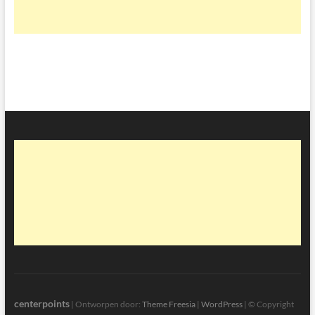
centerpoints
| Ontworpen door:
Theme Freesia
|
WordPress
| © Copyright