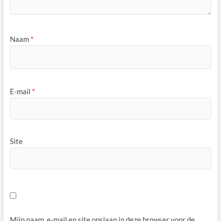
Naam
*
E-mail
*
Site
Mijn naam, e-mail en site opslaan in deze browser voor de