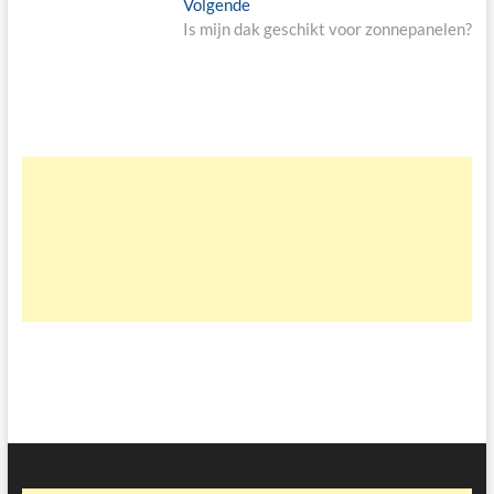
Volgende
Volgende
bericht:
Is mijn dak geschikt voor zonnepanelen?