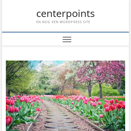
Ga
centerpoints
naar
de
inhoud
EN NOG EEN WORDPRESS SITE