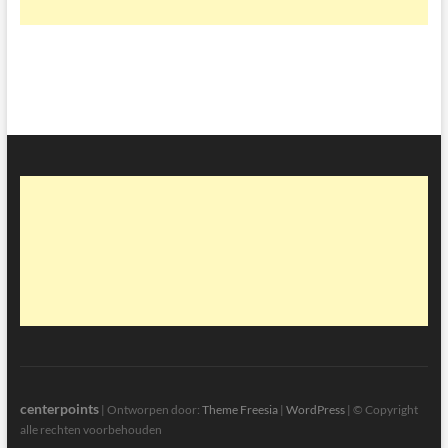
centerpoints
| Ontworpen door:
Theme Freesia
|
WordPress
| © Copyright
alle rechten voorbehouden