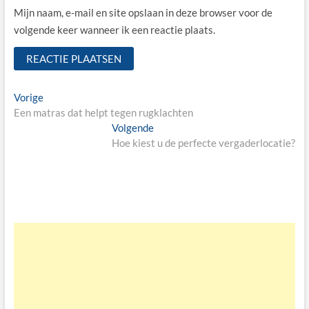
Mijn naam, e-mail en site opslaan in deze browser voor de
volgende keer wanneer ik een reactie plaats.
Bericht
Vorige
Vorige
bericht:
Een matras dat helpt tegen rugklachten
navigatie
Volgende
Volgende
bericht:
Hoe kiest u de perfecte vergaderlocatie?