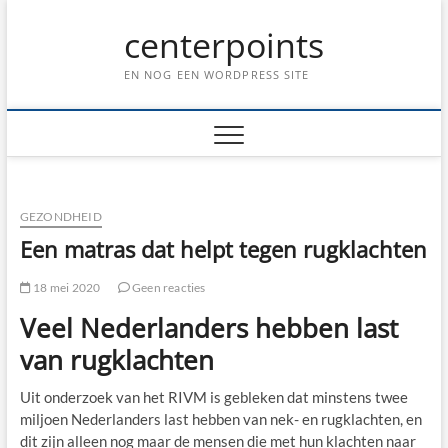
Ga
centerpoints
naar
de
inhoud
EN NOG EEN WORDPRESS SITE
GEZONDHEID
Een matras dat helpt tegen rugklachten
18 mei 2020
Geen reacties
Veel Nederlanders hebben last
van rugklachten
Uit onderzoek van het RIVM is gebleken dat minstens twee
miljoen Nederlanders last hebben van nek- en rugklachten, en
dit zijn alleen nog maar de mensen die met hun klachten naar