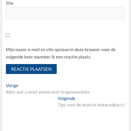
Site
Mijn naam, e-mail en site opslaan in deze browser voor de
volgende keer wanneer ik een reactie plaats.
Bericht
Vorige
Vorige
bericht:
Alles wat u moet weten over traprenovaties
navigatie
Volgende
Volgende
bericht:
Tips voor de leukste lentecadeau’s!