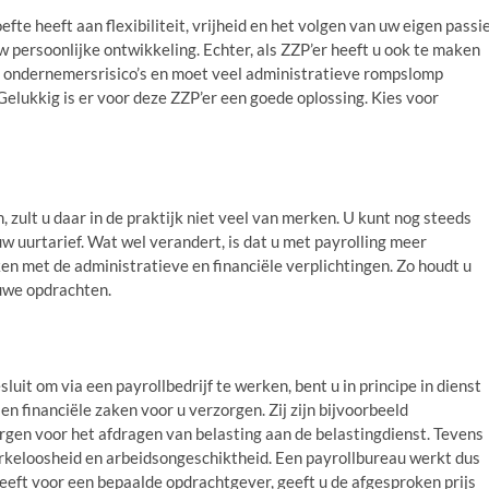
te heeft aan flexibiliteit, vrijheid en het volgen van uw eigen passie
 persoonlijke ontwikkeling. Echter, als ZZP’er heeft u ook te maken
d ondernemersrisico’s en moet veel administratieve rompslomp
Gelukkig is er voor deze ZZP’er een goede oplossing. Kies voor
, zult u daar in de praktijk niet veel van merken. U kunt nog steeds
 uurtarief. Wat wel verandert, is dat u met payrolling meer
en met de administratieve en financiële verplichtingen. Zo houdt u
euwe opdrachten.
luit om via een payrollbedrijf te werken, bent u in principe in dienst
e en financiële zaken voor u verzorgen. Zij zijn bijvoorbeeld
orgen voor het afdragen van belasting aan de belastingdienst. Tevens
werkeloosheid en arbeidsongeschiktheid. Een payrollbureau werkt dus
eeft voor een bepaalde opdrachtgever, geeft u de afgesproken prijs