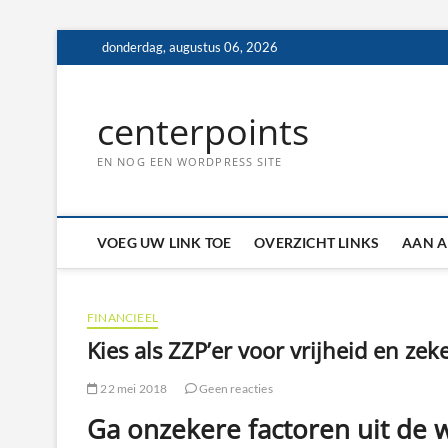
Ga
donderdag, augustus 06, 2026
naar
de
inhoud
centerpoints
EN NOG EEN WORDPRESS SITE
VOEG UW LINK TOE
OVERZICHT LINKS
AAN A
FINANCIEEL
Kies als ZZP’er voor vrijheid en zek
22 mei 2018
Geen reacties
Ga onzekere factoren uit de 