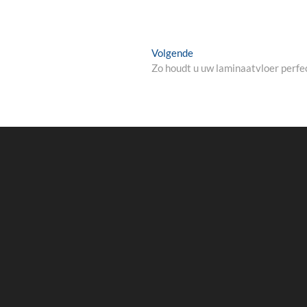
Volgende
Volgende
bericht:
Zo houdt u uw laminaatvloer perfe