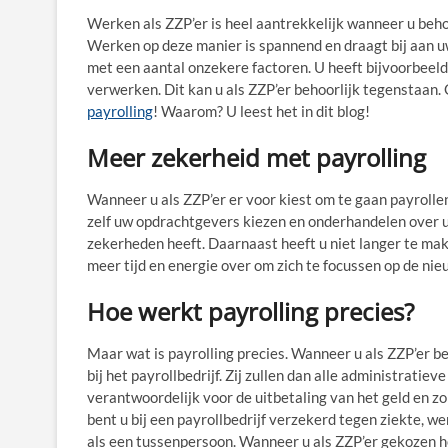
Werken als ZZP’er is heel aantrekkelijk wanneer u behoef
Werken op deze manier is spannend en draagt bij aan uw
met een aantal onzekere factoren. U heeft bijvoorbeel
verwerken. Dit kan u als ZZP’er behoorlijk tegenstaan. 
payrolling
! Waarom? U leest het in dit blog!
Meer zekerheid met payrolling
Wanneer u als ZZP’er er voor kiest om te gaan payrollen
zelf uw opdrachtgevers kiezen en onderhandelen over uw
zekerheden heeft. Daarnaast heeft u niet langer te mak
meer tijd en energie over om zich te focussen op de ni
Hoe werkt payrolling precies?
Maar wat is payrolling precies. Wanneer u als ZZP’er bes
bij het payrollbedrijf. Zij zullen dan alle administratiev
verantwoordelijk voor de uitbetaling van het geld en z
bent u bij een payrollbedrijf verzekerd tegen ziekte, 
als een tussenpersoon. Wanneer u als ZZP’er gekozen h