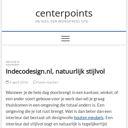
Ga
centerpoints
naar
de
inhoud
EN NOG EEN WORDPRESS SITE
WONEN
Indecodesign.nl, natuurlijk stijlvol
4 april 2016
Geen reacties
Wanneer je de hele dag doorbrengt in een kantoor, winkel, of
een ander soort gebouw voor je werk dan wil je graag
thuiskomen in een omgeving die totaal anders is. Een
omgeving die je tot rust brengt. Wat is dan beter dan een
interieur dat bestaat uit designvolle
houten meubels
. Een
interieur dat stijlvol oogt en natuurlijk is tegelijkertijd.