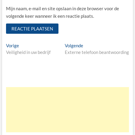
Mijn naam, e-mail en site opslaan in deze browser voor de
volgende keer wanneer ik een reactie plaats.
Bericht
Vorige
Volgende
Vorige
Volgende
bericht:
bericht:
Veiligheid in uw bedrijf
Externe telefoon beantwoording
navigatie