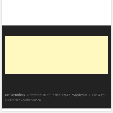
centerpoints
| Ontworpen door:
Theme Freesia
|
WordPress
| © Copyright
alle rechten voorbehouden