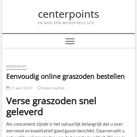
Ga
centerpoints
naar
de
inhoud
EN NOG EEN WORDPRESS SITE
WEBSHOPS
Eenvoudig online graszoden bestellen
17 april 2013
Geen reacties
Verse graszoden snel
geleverd
Als consument zijnde is het natuurlijk belangrijk dat u over
een mooi en kwalitatief goed gazon beschikt. Daarom wilt u