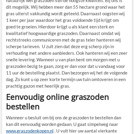
natuurlijk wel graszoden van de hoogste kwaliteit. Bij ons is
dit mogelijk. Wij hebben meer dan 55 hectare grond waar het
gras uiterst vakkundig wordt geteeld. Daarnaast oogsten wij
1 keer per jaar waardoor het gras voldoende tijd krijgt om
goed te groeien. Hierdoor krijgt u als klant een sterk en
kwalitatief hoogwaardige graszoden. Daarnaast omdat wij
rechtstreeks communiceren met de gras teler hanteren wij
scherpe tarieven. U zult zien dat deze erg scherp zijn in
verhouding met andere aanbieders. Ook hanteren wij een zeer
snelle levering. Wanneer u van plan bent om morgen met u
graszoden bezig te gaan, zorg er dan voor dat u vandaag voor
11 uur de bestelling plaatst. Dan bezorgen wij het de volgende
dag. Zo kunt u op zeer korte termijn uw tuin omtoveren in een
prachtig gazon met heerlijk gras.
Eenvoudig online graszoden
bestellen
Wanneer u besluit om bij ons de graszoden te bestellen dan
kan dit eenvoudig worden gedaan. U gaat simpelweg naar
www.graszodenkopen.nl
. U vult hier uw aantal vierkante