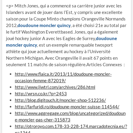
<p> Mitch Jones, qui a commencé sa carrière junior avec les
Islanders avant de jouer dans l’Est, y compris une excellente
saison pour la Coupe Minto champions Orangeville Normands
2012,
doudoune moncler quincy
, a été choisi 21e au total par
le furtif Washington Everettbased. Jones, qui a également
joué hockey junior A avec les Eagles de Surrey,
doudoune
moncler quincy
, est un exemple remarquable twosport
athlète qui joue actuellement au hockey à l’Université
Northern Michigan. Avec Orangeville il avait 67 points en
seulement 11 matchs de saison régulière.Articles Connexes：
http://www.flaica.it/2013/11/doudoune-moncler-
occasion-femme-872019/
http://www.ljwtrl.com/archives/286.html
http://wrsn.co.kr/?p=2453
http://blog.digitouch.it/moncler-shop-512236/
http://farfuridi.ro/doudoune-moncler-suisse-114544/
http://www.aggregage.com/blog/uncategorized/doudoun
e-moncler-pas-cher-315873
http://otroroyo.com.178-33-228-174.marcadotecnia.es/?
p=1364