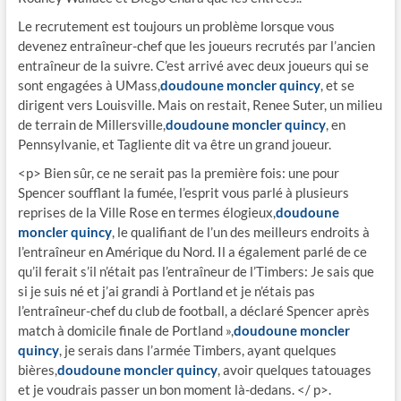
Le recrutement est toujours un problème lorsque vous
devenez entraîneur-chef que les joueurs recrutés par l’ancien
entraîneur de la suivre. C’est arrivé avec deux joueurs qui se
sont engagées à UMass,
doudoune moncler quincy
, et se
dirigent vers Louisville. Mais on restait, Renee Suter, un milieu
de terrain de Millersville,
doudoune moncler quincy
, en
Pennsylvanie, et Tagliente dit va être un grand joueur.
<p> Bien sûr, ce ne serait pas la première fois: une pour
Spencer soufflant la fumée, l’esprit vous parlé à plusieurs
reprises de la Ville Rose en termes élogieux,
doudoune
moncler quincy
, le qualifiant de l’un des meilleurs endroits à
l’entraîneur en Amérique du Nord. Il a également parlé de ce
qu’il ferait s’il n’était pas l’entraîneur de l’Timbers: Je sais que
si je suis né et j’ai grandi à Portland et je n’étais pas
l’entraîneur-chef du club de football, a déclaré Spencer après
match à domicile finale de Portland »,
doudoune moncler
quincy
, je serais dans l’armée Timbers, ayant quelques
bières,
doudoune moncler quincy
, avoir quelques tatouages ​​
et je voudrais passer un bon moment là-dedans. </ p>.