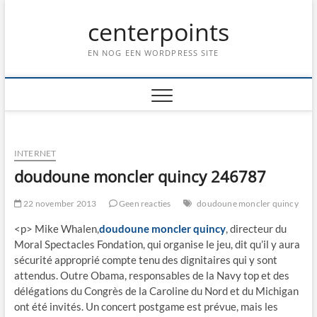
Ga
centerpoints
naar
de
inhoud
EN NOG EEN WORDPRESS SITE
INTERNET
doudoune moncler quincy 246787
22 november 2013
Geen reacties
doudoune moncler quincy
<p> Mike Whalen,
doudoune moncler quincy
, directeur du
Moral Spectacles Fondation, qui organise le jeu, dit qu’il y aura
sécurité approprié compte tenu des dignitaires qui y sont
attendus. Outre Obama, responsables de la Navy top et des
délégations du Congrès de la Caroline du Nord et du Michigan
ont été invités. Un concert postgame est prévue, mais les