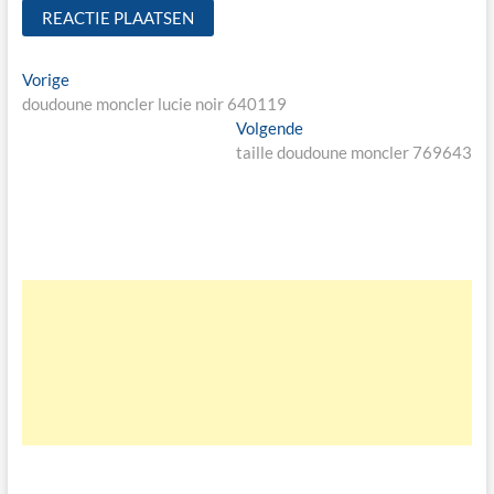
Bericht
Vorige
Vorige
bericht:
doudoune moncler lucie noir 640119
navigatie
Volgende
Volgende
bericht:
taille doudoune moncler 769643