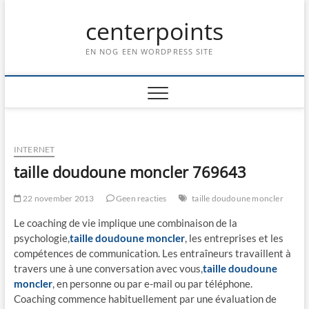
Ga
centerpoints
naar
de
inhoud
EN NOG EEN WORDPRESS SITE
INTERNET
taille doudoune moncler 769643
22 november 2013
Geen reacties
taille doudoune moncler
Le coaching de vie implique une combinaison de la
psychologie,
taille doudoune moncler
, les entreprises et les
compétences de communication. Les entraîneurs travaillent à
travers une à une conversation avec vous,
taille doudoune
moncler
, en personne ou par e-mail ou par téléphone.
Coaching commence habituellement par une évaluation de