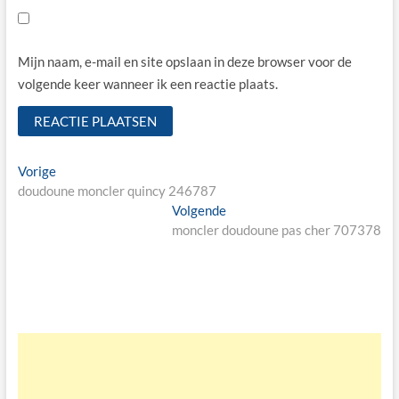
Mijn naam, e-mail en site opslaan in deze browser voor de
volgende keer wanneer ik een reactie plaats.
Bericht
Vorige
Vorige
bericht:
doudoune moncler quincy 246787
navigatie
Volgende
Volgende
bericht:
moncler doudoune pas cher 707378