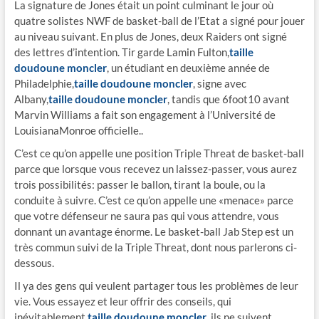
La signature de Jones était un point culminant le jour où
quatre solistes NWF de basket-ball de l’Etat a signé pour jouer
au niveau suivant. En plus de Jones, deux Raiders ont signé
des lettres d’intention. Tir garde Lamin Fulton,
taille
doudoune moncler
, un étudiant en deuxième année de
Philadelphie,
taille doudoune moncler
, signe avec
Albany,
taille doudoune moncler
, tandis que 6foot10 avant
Marvin Williams a fait son engagement à l’Université de
LouisianaMonroe officielle..
C’est ce qu’on appelle une position Triple Threat de basket-ball
parce que lorsque vous recevez un laissez-passer, vous aurez
trois possibilités: passer le ballon, tirant la boule, ou la
conduite à suivre. C’est ce qu’on appelle une «menace» parce
que votre défenseur ne saura pas qui vous attendre, vous
donnant un avantage énorme. Le basket-ball Jab Step est un
très commun suivi de la Triple Threat, dont nous parlerons ci-
dessous.
Il ya des gens qui veulent partager tous les problèmes de leur
vie. Vous essayez et leur offrir des conseils, qui
inévitablement,
taille doudoune moncler
, ils ne suivent