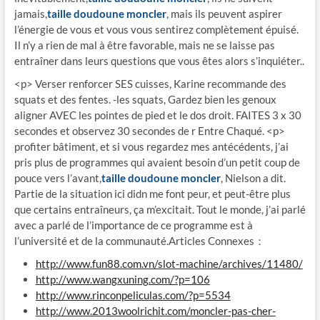
jamais,
taille doudoune moncler
, mais ils peuvent aspirer
l’énergie de vous et vous vous sentirez complètement épuisé.
Il n’y a rien de mal à être favorable, mais ne se laisse pas
entraîner dans leurs questions que vous êtes alors s’inquiéter..
<p> Verser renforcer SES cuisses, Karine recommande des
squats et des fentes. -les squats, Gardez bien les genoux
aligner AVEC les pointes de pied et le dos droit. FAITES 3 x 30
secondes et observez 30 secondes de r Entre Chaqué. <p>
profiter bâtiment, et si vous regardez mes antécédents, j’ai
pris plus de programmes qui avaient besoin d’un petit coup de
pouce vers l’avant,
taille doudoune moncler
, Nielson a dit.
Partie de la situation ici didn me font peur, et peut-être plus
que certains entraîneurs, ça m’excitait. Tout le monde, j’ai parlé
avec a parlé de l’importance de ce programme est à
l’université et de la communauté.Articles Connexes：
http://www.fun88.com.vn/slot-machine/archives/11480/
http://www.wangxuning.com/?p=106
http://www.rinconpeliculas.com/?p=5534
http://www.2013woolrichit.com/moncler-pas-cher-