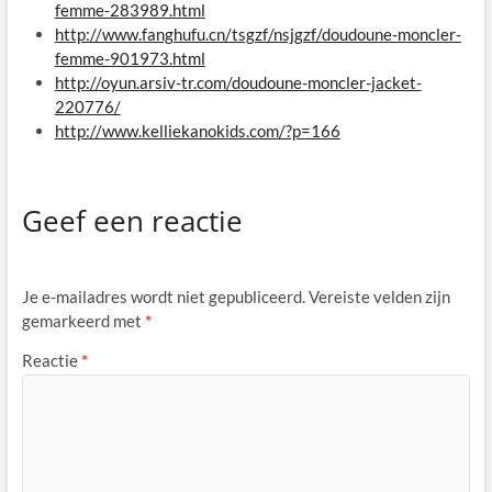
femme-283989.html
http://www.fanghufu.cn/tsgzf/nsjgzf/doudoune-moncler-
femme-901973.html
http://oyun.arsiv-tr.com/doudoune-moncler-jacket-
220776/
http://www.kelliekanokids.com/?p=166
Geef een reactie
Je e-mailadres wordt niet gepubliceerd.
Vereiste velden zijn
gemarkeerd met
*
Reactie
*