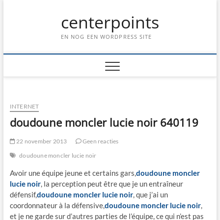
Ga
centerpoints
naar
de
inhoud
EN NOG EEN WORDPRESS SITE
INTERNET
doudoune moncler lucie noir 640119
22 november 2013
Geen reacties
doudoune moncler lucie noir
Avoir une équipe jeune et certains gars,
doudoune moncler
lucie noir
, la perception peut être que je un entraîneur
défensif,
doudoune moncler lucie noir
, que j’ai un
coordonnateur à la défensive,
doudoune moncler lucie noir
,
et je ne garde sur d’autres parties de l’équipe, ce qui n’est pas