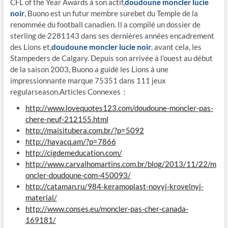
CFL of the Year Awards à son actif,
doudoune moncler lucie
noir
, Buono est un futur membre surebet du Temple de la
renommée du football canadien. Il a compilé un dossier de
sterling de 2281143 dans ses dernières années encadrement
des Lions et,
doudoune moncler lucie noir
, avant cela, les
Stampeders de Calgary. Depuis son arrivée à l’ouest au début
de la saison 2003, Buono a guidé les Lions à une
impressionnante marque 75351 dans 111 jeux
regularseason.Articles Connexes：
http://www.lovequotes123.com/doudoune-moncler-pas-
chere-neuf-212155.html
http://maisitubera.com.br/?p=5092
http://hayacq.am/?p=7866
http://cigdemeducation.com/
http://www.carvalhomartins.com.br/blog/2013/11/22/m
oncler-doudoune-com-450093/
http://cataman.ru/984-keramoplast-novyj-krovelnyj-
material/
http://www.conses.eu/moncler-pas-cher-canada-
169181/