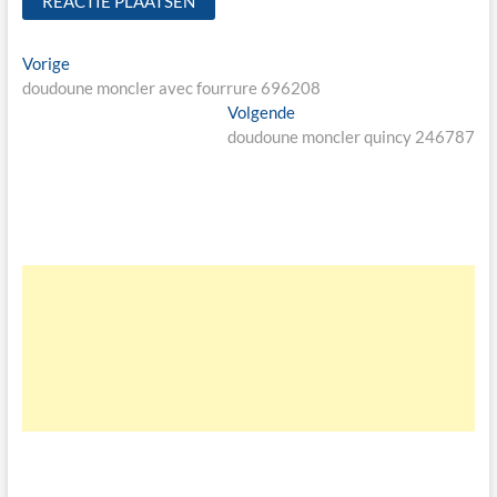
Bericht
Vorige
Vorige
bericht:
doudoune moncler avec fourrure 696208
navigatie
Volgende
Volgende
bericht:
doudoune moncler quincy 246787