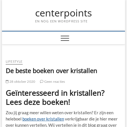
Ga
centerpoints
naar
de
inhoud
EN NOG EEN WORDPRESS SITE
LIFESTYLE
De beste boeken over kristallen
28 oktober 2020
Geen reacties
Geïnteresseerd in kristallen?
Lees deze boeken!
Zou jij graag meer willen weten over kristallen? Er zijn een
heleboel
boeken over kristallen
verkrijgbaar die je hier meer
over kunnen vertellen. Wij vertellen je in dit blog graag over