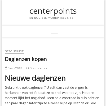
Ga
centerpoints
naar
de
inhoud
EN NOG EEN WORDPRESS SITE
GEZONDHEID
Daglenzen kopen
8 mei 2013
Geen reacties
Nieuwe daglenzen
Gebruikt u ook daglenzen? U zult dan vast de ergernis
herkennen van het feit dat ze zo snel weer op zijn. Het ene
moment lijkt het nog alsof u een hele voorraad in huis hebt en
een paar dagen later zijn ze al weer bijna op. Met de drukke