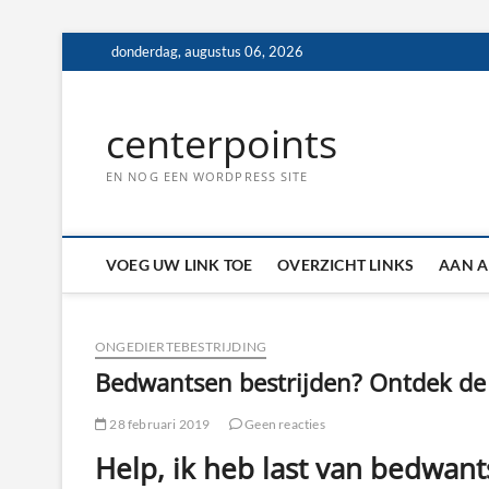
Ga
donderdag, augustus 06, 2026
naar
de
inhoud
centerpoints
EN NOG EEN WORDPRESS SITE
VOEG UW LINK TOE
OVERZICHT LINKS
AAN A
ONGEDIERTEBESTRIJDING
Bedwantsen bestrijden? Ontdek de 
28 februari 2019
Geen reacties
Help, ik heb last van bedwant