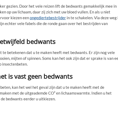
r gezien. Door het vele reizen lift de bedwants gemakkelijk mee in
n op uw lichaam, daar zij zich met uw bloed vullen. En als u niet
 ervoor kiezen een
ongediertebestrijder
in te schakelen. Via deze weg 
ijn echter vele fabels die de ronde gaan over het bestrijden van
twijfeld bedwants
t te betekenen dat u te maken heeft met bedwants. Er zijn nog vele
oien, mijten of spinnen. Soms kan het ook zijn dat er sprake is van e
op insectenbeten.
het is vast geen bedwants
 beten, kan het wel het geval zijn dat u te maken heeft met de
e maken met de uitgeademde CO² en lichaamswarmte. Indien u het
l de bedwants eerder u uitkiezen.