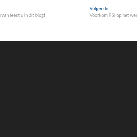
Volgende
Volgende
bericht:
van leest u in dit blog!
Voorkom RSI op het we