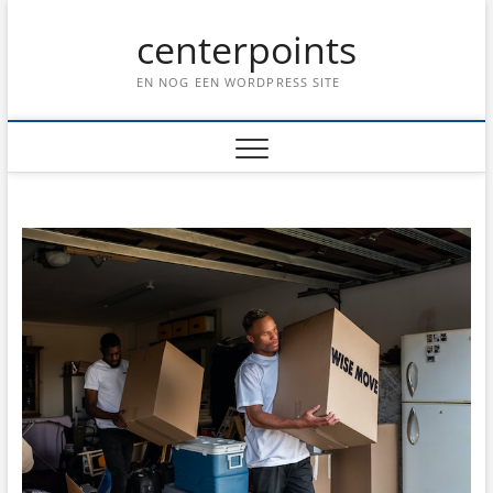
Ga
centerpoints
naar
de
inhoud
EN NOG EEN WORDPRESS SITE