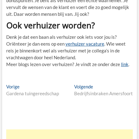
bonuspunten. Je bent als verhuizer een echte waarnemer. Je
vervult de wensen van de klant en voert die zo goed mogelijk
uit. Daar worden mensen blij van. Jij ook?
Ook verhuizer worden?
Denk je dat een baan als verhuizer ook iets voor jou is?
Oriënteer je dan eens op een
verhuizer vacature
. Wie weet
reis je binnenkort wel als verhuizer met je collega’s in de
vrachtwagen door heel Nederland.
Meer blogs lezen over verhuizen? Je vindt ze onder deze
link
.
Bericht
Vorige
Volgende
Vorige
Volgende
bericht:
bericht:
Gardena tuingereedschap
Bedrijfsinbraken Amersfoort
navigatie