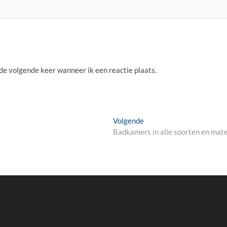
 de volgende keer wanneer ik een reactie plaats.
Volgende
Volgende
bericht:
Badkamers in alle soorten en mat