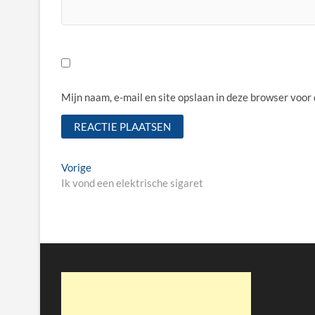
Mijn naam, e-mail en site opslaan in deze browser voor
Bericht
Vorige
Vorige
bericht:
Ik vond een elektrische sigaret
navigatie