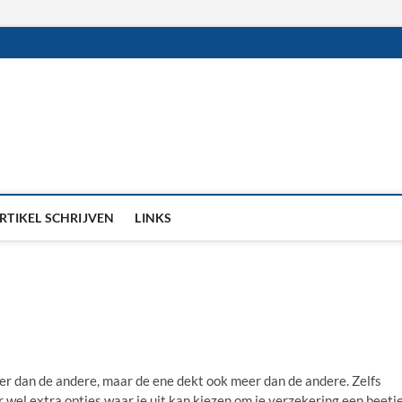
RTIKEL SCHRIJVEN
LINKS
er dan de andere, maar de ene dekt ook meer dan de andere. Zelfs
er wel extra opties waar je uit kan kiezen om je verzekering een beetj