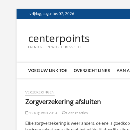
Ga
vrijdag, augustus 07, 2026
naar
de
inhoud
centerpoints
EN NOG EEN WORDPRESS SITE
VOEG UW LINK TOE
OVERZICHT LINKS
AAN A
VERZEKERINGEN
Zorgverzekering afsluiten
12 augustus 2013
Geen reacties
Elke zorgverzekering is weer anders, de ene is goedkop
basisverzekeringen zijn niet hetzelfde. Natuurlijk zijn 