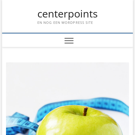
Ga
centerpoints
naar
de
inhoud
EN NOG EEN WORDPRESS SITE