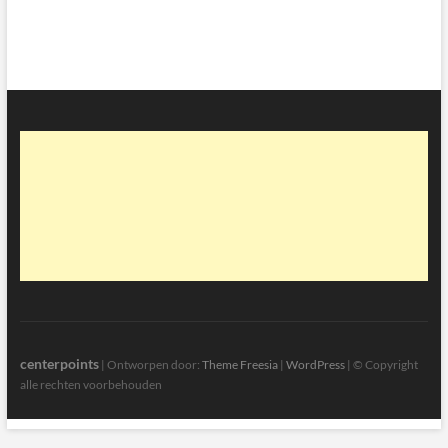
centerpoints
| Ontworpen door:
Theme Freesia
|
WordPress
| © Copyright
alle rechten voorbehouden