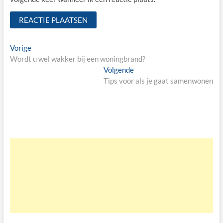
Bericht
Vorige
Vorige
bericht:
Wordt u wel wakker bij een woningbrand?
navigatie
Volgende
Volgende
bericht:
Tips voor als je gaat samenwonen