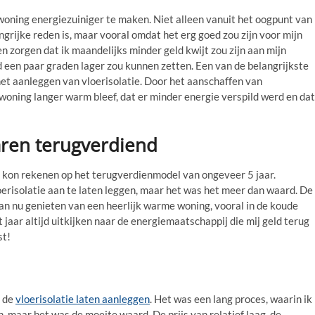
 woning energiezuiniger te maken. Niet alleen vanuit het oogpunt van
ngrijke reden is, maar vooral omdat het erg goed zou zijn voor mijn
n zorgen dat ik maandelijks minder geld kwijt zou zijn aan mijn
d een paar graden lager zou kunnen zetten. Een van de belangrijkste
t aanleggen van vloerisolatie. Door het aanschaffen van
n woning langer warm bleef, dat er minder energie verspild werd en dat
aren terugverdiend
ik kon rekenen op het terugverdienmodel van ongeveer 5 jaar.
oerisolatie aan te laten leggen, maar het was het meer dan waard. De
kan nu genieten van een heerlijk warme woning, vooral in de koude
t jaar altijd uitkijken naar de energiemaatschappij die mij geld terug
st!
k de
vloerisolatie laten aanleggen
. Het was een lang proces, waarin ik
 maar het was de moeite waard. De prijs van relatief laag, de