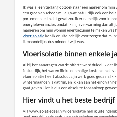
Ik was al een tijdlang op zoek naar een manier om mijn
een groen en schoon milieu, wat natuurlijk ook een bela
portemonnee. In dat geval zou ik er namelijk voor kunne
energieleverancier, omdat ik mijn verwarming dan altij
manieren om mijn woning energiezuinig te maken was he
vloerisolatie
kon ik er uiteindelijk voor zorgen dat mij
ik maandelijks dus minder kwijt was.
Vloerisolatie binnen enkele j
Al bij het aanvragen van de offerte werd duidelijk dat 
Natuurlijk, het waren flinke eenmalige kosten om de vl
vloerisolatie heeft absoluut zijn werk goed gedaan. Ik 
wintermaanden is dat fijn, en ik kan aan het eind van he
gaat geven. Het is dus een absolute topaankoop gewee
Hier vindt u het beste bedrijf
Via www.isolatiedeal.nl/vloerisolatie heb ik uiteindelij
veel verschillende bedrijven heb bekeken en vergeleken,