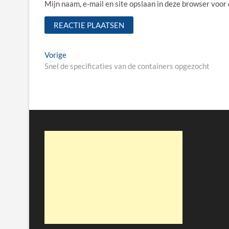
Mijn naam, e-mail en site opslaan in deze browser voor
Bericht
Vorige
Vorige
bericht:
Snel de specificaties van de containers opgezocht
navigatie