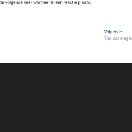
 de volgende keer wanneer ik een reactie plaats.
Volg
Volgende
beric
Tijdloos elega