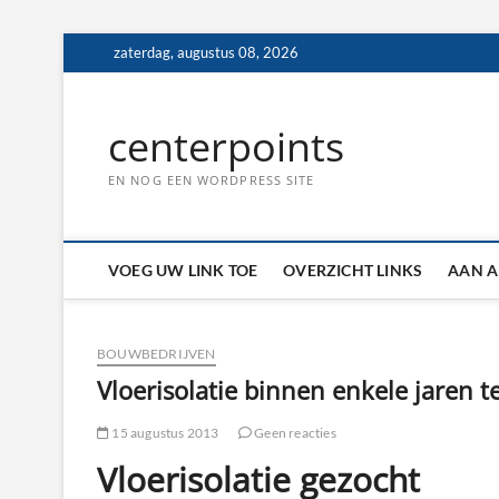
Ga
zaterdag, augustus 08, 2026
naar
de
inhoud
centerpoints
EN NOG EEN WORDPRESS SITE
VOEG UW LINK TOE
OVERZICHT LINKS
AAN A
BOUWBEDRIJVEN
Vloerisolatie binnen enkele jaren 
15 augustus 2013
Geen reacties
Vloerisolatie gezocht