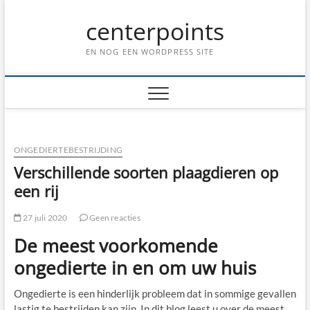
Ga
centerpoints
naar
de
inhoud
EN NOG EEN WORDPRESS SITE
ONGEDIERTEBESTRIJDING
Verschillende soorten plaagdieren op
een rij
27 juli 2020
Geen reacties
De meest voorkomende
ongedierte in en om uw huis
Ongedierte is een hinderlijk probleem dat in sommige gevallen
lastig te bestrijden kan zijn. In dit blog leest u over de meest