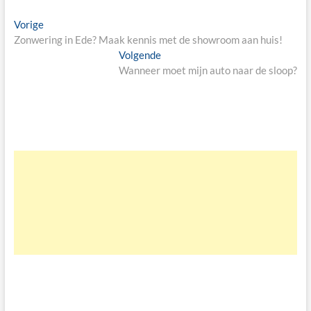
Bericht
Vorige
Vorige
bericht:
Zonwering in Ede? Maak kennis met de showroom aan huis!
navigatie
Volgende
Volgende
bericht:
Wanneer moet mijn auto naar de sloop?