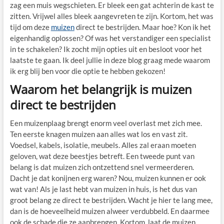
zag een muis wegschieten. Er bleek een gat achterin de kast te
zitten. Vrijwel alles bleek aangevreten te zijn. Kortom, het was
tijd om deze
muizen
direct te bestrijden. Maar hoe? Kon ik het
eigenhandig oplossen? Of was het verstandiger een specialist
in te schakelen? Ik zocht mijn opties uit en besloot voor het
laatste te gaan. Ik deel jullie in deze blog graag mede waarom
ik erg blij ben voor die optie te hebben gekozen!
Waarom het belangrijk is muizen
direct te bestrijden
Een muizenplaag brengt enorm veel overlast met zich mee.
Ten eerste knagen muizen aan alles wat los en vast zit.
Voedsel, kabels, isolatie, meubels. Alles zal eraan moeten
geloven, wat deze beestjes betreft. Een tweede punt van
belang is dat muizen zich ontzettend snel vermeerderen.
Dacht je dat konijnen erg waren? Nou, muizen kunnen er ook
wat van! Als je last hebt van muizen in huis, is het dus van
groot belang ze direct te bestrijden. Wacht je hier te lang mee,
dan is de hoeveelheid muizen alweer verdubbeld. En daarmee
ook de schade die ze aanbrengen. Kortom, laat de muizen