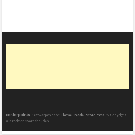
centerpoints
| Ontworpen door:
Theme Freesia
|
WordPress
| © Copyright
alle rechten voorbehouden