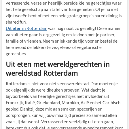
verrassende, verse en heerlijk bereide kleine gerechtjes waar
het hele gezelschap aan tafel van kan genieten. Of je nu met
zijn tweeën bent of met een hele grote groep: ‘shared dining is
shared fun’.
Uit eten in Rotterdam
was nog nooit zo gezellig! Deze manier
van uit eten gaan is erg gezellig om te doen met je partner,
familie of vrienden. Neem er lekker de tijd voor en bestel de
hele avond de lekkerste vis-, vlees- of vegetarische
gerechtjes.
Uit eten met wereldgerechten in
wereldstad Rotterdam
Rotterdam is niet voor niets een wereldstad. Dan moeten je
ook eigenlijk de wereldkeuken proeven! Wat dacht je
bijvoorbeeld van heerlijke gerechtjes met invloeden uit
Frankrijk, Italië, Griekenland, Marokko, Azië en het Caribisch
gebied. Dankzij deze mix aan smaken, specerijen en
oorsprongen, kun wij jouw maaltijd precies zo samenstellen
zoals jij dat wenst. Verrassend en veelzijdig uit eten gaan,
betekent dus ook dat je een verrassende avond tegemoet kunt