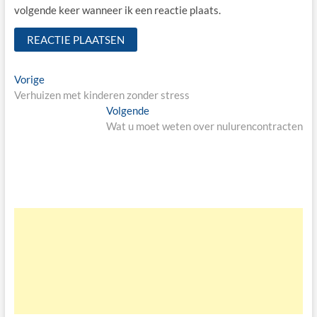
volgende keer wanneer ik een reactie plaats.
Bericht
Vorige
Vorige
bericht:
Verhuizen met kinderen zonder stress
navigatie
Volgende
Volgende
bericht:
Wat u moet weten over nulurencontracten