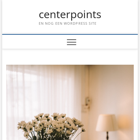
Ga
centerpoints
naar
de
inhoud
EN NOG EEN WORDPRESS SITE