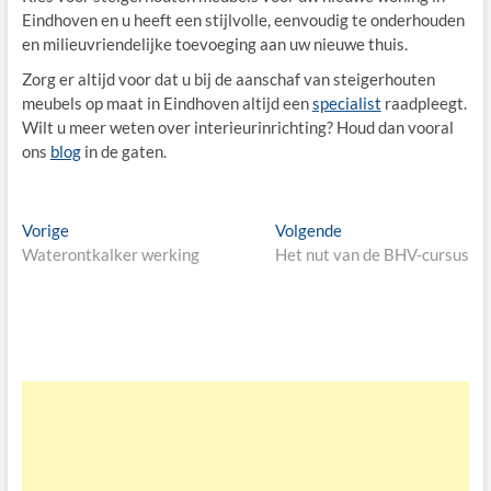
Eindhoven en u heeft een stijlvolle, eenvoudig te onderhouden
en milieuvriendelijke toevoeging aan uw nieuwe thuis.
Zorg er altijd voor dat u bij de aanschaf van steigerhouten
meubels op maat in Eindhoven altijd een
specialist
raadpleegt.
Wilt u meer weten over interieurinrichting? Houd dan vooral
ons
blog
in de gaten.
Bericht
Vorige
Volgende
Vorige
Volgende
bericht:
bericht:
Waterontkalker werking
Het nut van de BHV-cursus
navigatie