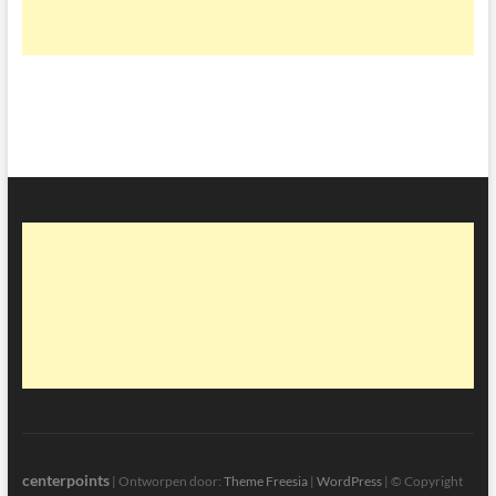
centerpoints
| Ontworpen door:
Theme Freesia
|
WordPress
| © Copyright