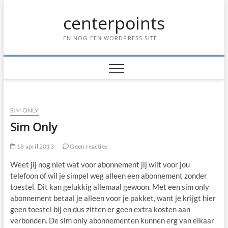
Ga
centerpoints
naar
de
inhoud
EN NOG EEN WORDPRESS SITE
SIM ONLY
Sim Only
18 april 2013
Geen reacties
Weet jij nog niet wat voor abonnement jij wilt voor jou
telefoon of wil je simpel weg alleen een abonnement zonder
toestel. Dit kan gelukkig allemaal gewoon. Met een sim only
abonnement betaal je alleen voor je pakket, want je krijgt hier
geen toestel bij en dus zitten er geen extra kosten aan
verbonden. De sim only abonnementen kunnen erg van elkaar