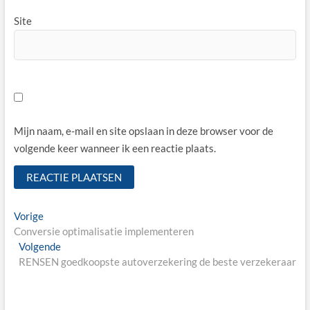
Site
Mijn naam, e-mail en site opslaan in deze browser voor de
volgende keer wanneer ik een reactie plaats.
Bericht
Vorige
Vorige
bericht:
Conversie optimalisatie implementeren
navigatie
Volgende
Volgende
bericht:
RENSEN goedkoopste autoverzekering de beste verzekeraar