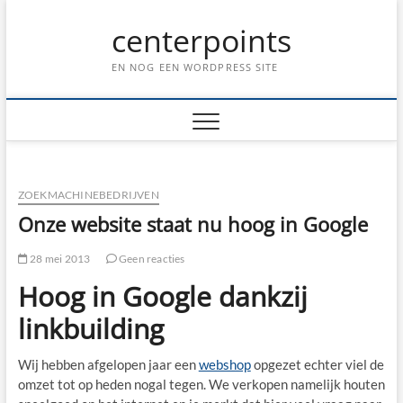
Ga
centerpoints
naar
de
inhoud
EN NOG EEN WORDPRESS SITE
ZOEKMACHINEBEDRIJVEN
Onze website staat nu hoog in Google
28 mei 2013
Geen reacties
Hoog in Google dankzij
linkbuilding
Wij hebben afgelopen jaar een
webshop
opgezet echter viel de
omzet tot op heden nogal tegen. We verkopen namelijk houten