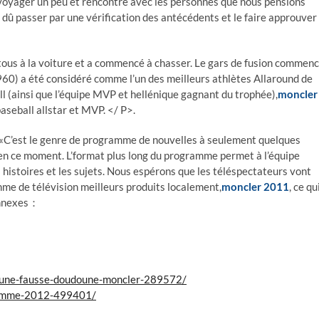
 voyager un peu et rencontre avec les personnes que nous pensions
s dû passer par une vérification des antécédents et le faire approuver
tous à la voiture et a commencé à chasser. Le gars de fusion commen
1960) a été considéré comme l’un des meilleurs athlètes Allaround de
all (ainsi que l’équipe MVP et hellénique gagnant du trophée),
moncler
baseball allstar et MVP. </ P>.
 «C’est le genre de programme de nouvelles à seulement quelques
re en ce moment. L’format plus long du programme permet à l’équipe
histoires et les sujets. Nous espérons que les téléspectateurs vont
me de télévision meilleurs produits localement,
moncler 2011
, ce qu
Connexes：
r-une-fausse-doudoune-moncler-289572/
homme-2012-499401/