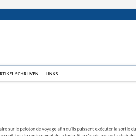
RTIKEL SCHRIJVEN
LINKS
faire sur le peloton de voyage afin qu’ils puissent exécuter la sortie du
 accueilli par le rugissement de la foule. Si je n’avais pas eu la chair de