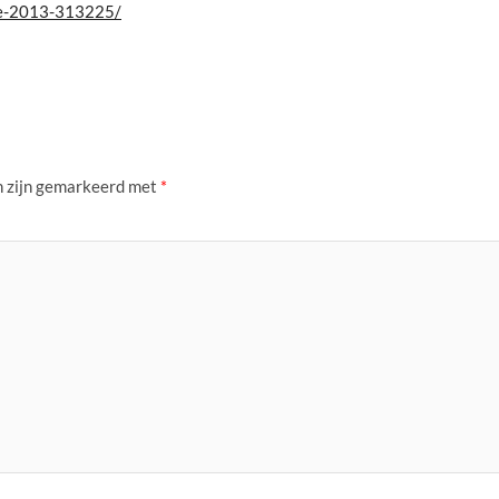
me-2013-313225/
n zijn gemarkeerd met
*