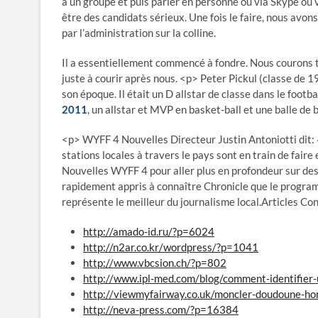
à un groupe et puis parler en personne ou via Skype ou
être des candidats sérieux. Une fois le faire, nous avon
par l’administration sur la colline.
Il a essentiellement commencé à fondre. Nous courons 
juste à courir après nous. <p> Peter Pickul (classe de 
son époque. Il était un D allstar de classe dans le footb
2011
, un allstar et MVP en basket-ball et une balle de 
<p> WYFF 4 Nouvelles Directeur Justin Antoniotti dit:
stations locales à travers le pays sont en train de fai
Nouvelles WYFF 4 pour aller plus en profondeur sur des 
rapidement appris à connaître Chronicle que le program
représente le meilleur du journalisme local.Articles 
http://amado-id.ru/?p=6024
http://n2ar.co.kr/wordpress/?p=1041
http://www.vbcsion.ch/?p=802
http://www.ipl-med.com/blog/comment-identifie
http://viewmyfairway.co.uk/moncler-doudoune-
http://neva-press.com/?p=16384