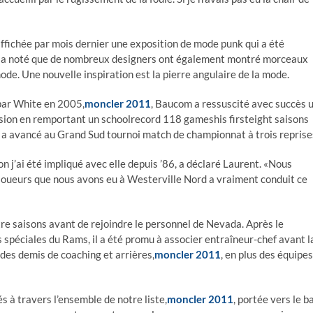
fichée par mois dernier une exposition de mode punk qui a été
h a noté que de nombreux designers ont également montré morceaux
de. Une nouvelle inspiration est la pierre angulaire de la mode.
 par White en 2005,
moncler 2011
, Baucom a ressuscité avec succès 
sion en remportant un schoolrecord 118 gameshis firsteight saisons
 a avancé au Grand Sud tournoi match de championnat à trois reprise
j’ai été impliqué avec elle depuis ’86, a déclaré Laurent. «Nous
e joueurs que nous avons eu à Westerville Nord a vraiment conduit ce
re saisons avant de rejoindre le personnel de Nevada. Après le
s spéciales du Rams, il a été promu à associer entraîneur-chef avant l
des demis de coaching et arrières,
moncler 2011
, en plus des équipes
 à travers l’ensemble de notre liste,
moncler 2011
, portée vers le b