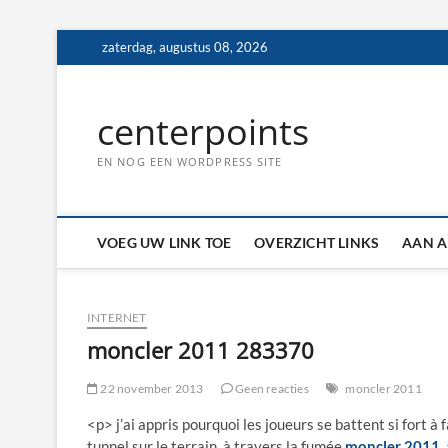
Ga
zaterdag, augustus 08, 2026
naar
de
inhoud
centerpoints
EN NOG EEN WORDPRESS SITE
VOEG UW LINK TOE
OVERZICHT LINKS
AAN A
INTERNET
moncler 2011 283370
22 november 2013
Geen reacties
moncler 2011
<p> j’ai appris pourquoi les joueurs se battent si fort à 
tunnel sur le terrain, à travers la fumée,
moncler 2011
,