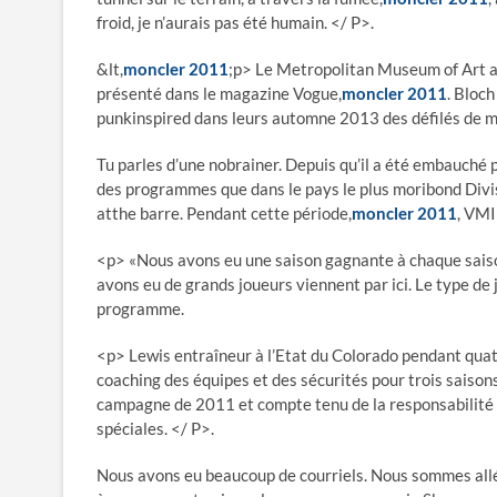
froid, je n’aurais pas été humain. </ P>.
&lt,
moncler 2011
;p> Le Metropolitan Museum of Art af
présenté dans le magazine Vogue,
moncler 2011
. Bloc
punkinspired dans leurs automne 2013 des défilés de mo
Tu parles d’une nobrainer. Depuis qu’il a été embauché
des programmes que dans le pays le plus moribond Divi
atthe barre. Pendant cette période,
moncler 2011
, VMI
<p> «Nous avons eu une saison gagnante à chaque saison 
avons eu de grands joueurs viennent par ici. Le type d
programme.
<p> Lewis entraîneur à l’Etat du Colorado pendant quat
coaching des équipes et des sécurités pour trois saison
campagne de 2011 et compte tenu de la responsabilité 
spéciales. </ P>.
Nous avons eu beaucoup de courriels. Nous sommes allés