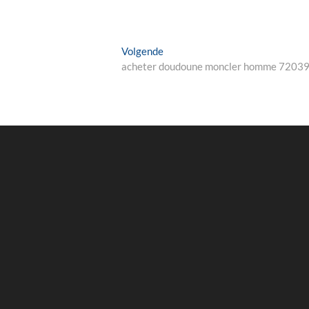
Volgende
Volgende
bericht:
acheter doudoune moncler homme 7203