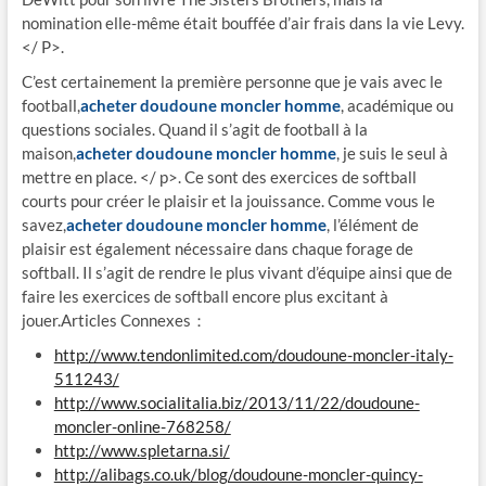
nomination elle-même était bouffée d’air frais dans la vie Levy.
</ P>.
C’est certainement la première personne que je vais avec le
football,
acheter doudoune moncler homme
, académique ou
questions sociales. Quand il s’agit de football à la
maison,
acheter doudoune moncler homme
, je suis le seul à
mettre en place. </ p>. Ce sont des exercices de softball
courts pour créer le plaisir et la jouissance. Comme vous le
savez,
acheter doudoune moncler homme
, l’élément de
plaisir est également nécessaire dans chaque forage de
softball. Il s’agit de rendre le plus vivant d’équipe ainsi que de
faire les exercices de softball encore plus excitant à
jouer.Articles Connexes：
http://www.tendonlimited.com/doudoune-moncler-italy-
511243/
http://www.socialitalia.biz/2013/11/22/doudoune-
moncler-online-768258/
http://www.spletarna.si/
http://alibags.co.uk/blog/doudoune-moncler-quincy-