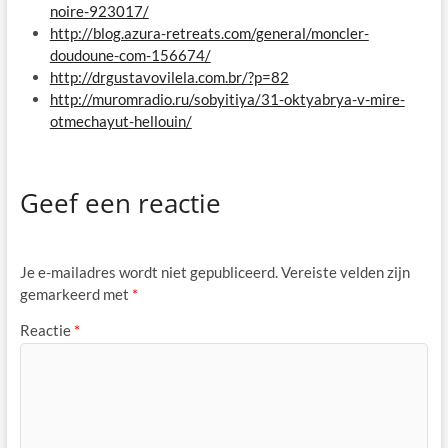
noire-923017/
http://blog.azura-retreats.com/general/moncler-
doudoune-com-156674/
http://drgustavovilela.com.br/?p=82
http://muromradio.ru/sobyitiya/31-oktyabrya-v-mire-
otmechayut-hellouin/
Geef een reactie
Je e-mailadres wordt niet gepubliceerd.
Vereiste velden zijn
gemarkeerd met
*
Reactie
*