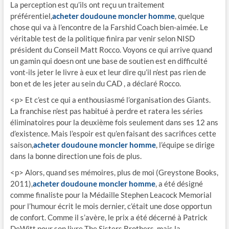
La perception est qu’ils ont reçu un traitement
préférentiel,
acheter doudoune moncler homme
, quelque
chose qui va à l’encontre de la Farshid Coach bien-aimée. Le
véritable test de la politique finira par venir selon NISD
président du Conseil Matt Rocco. Voyons ce qui arrive quand
un gamin qui doesn ont une base de soutien est en difficulté
vont-ils jeter le livre à eux et leur dire qu’il n’est pas rien de
bon et de les jeter au sein du CAD , a déclaré Rocco.
<p> Et c’est ce qui a enthousiasmé l’organisation des Giants.
La franchise n’est pas habitué à perdre et ratera les séries
éliminatoires pour la deuxième fois seulement dans ses 12 ans
d’existence. Mais l’espoir est qu’en faisant des sacrifices cette
saison,
acheter doudoune moncler homme
, l’équipe se dirige
dans la bonne direction une fois de plus.
<p> Alors, quand ses mémoires, plus de moi (Greystone Books,
2011),
acheter doudoune moncler homme
, a été désigné
comme finaliste pour la Médaille Stephen Leacock Memorial
pour l’humour écrit le mois dernier, c’était une dose opportun
de confort. Comme il s’avère, le prix a été décerné à Patrick
DeWitt pour son livre The Sisters Brothers, mais la