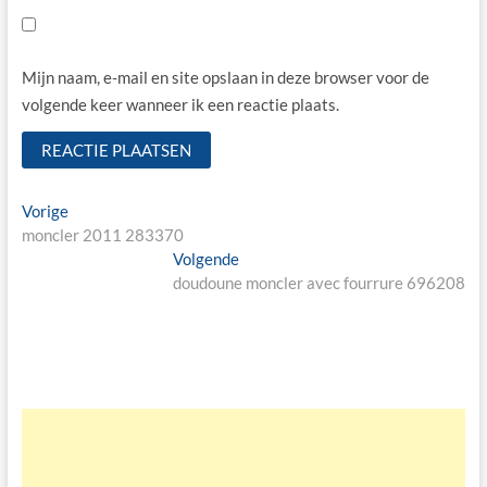
Mijn naam, e-mail en site opslaan in deze browser voor de
volgende keer wanneer ik een reactie plaats.
Bericht
Vorige
Vorige
bericht:
moncler 2011 283370
navigatie
Volgende
Volgende
bericht:
doudoune moncler avec fourrure 696208