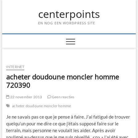
Ga
centerpoints
naar
de
inhoud
EN NOG EEN WORDPRESS SITE
INTERNET
acheter doudoune moncler homme
720390
22 november 2013
Geen reacties
acheter doudoune moncler homme
Je ne savais pas ce que je pense à faire. J’ai fatigué de trouver
quelqu’un pour me dire ce que j’étais supposé faire sur le
terrain, mais personne ne voulait les aider. Après avoir
souligné au-dessus que je me suis réveillé.. <p> «J’ai été avec