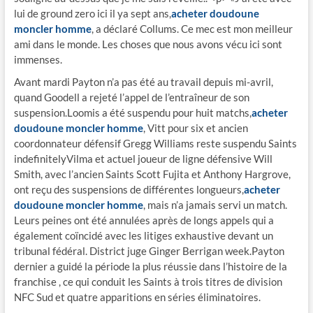
lui de ground zero ici il ya sept ans,
acheter doudoune
moncler homme
, a déclaré Collums. Ce mec est mon meilleur
ami dans le monde. Les choses que nous avons vécu ici sont
immenses.
Avant mardi Payton n’a pas été au travail depuis mi-avril,
quand Goodell a rejeté l’appel de l’entraîneur de son
suspension.Loomis a été suspendu pour huit matchs,
acheter
doudoune moncler homme
, Vitt pour six et ancien
coordonnateur défensif Gregg Williams reste suspendu Saints
indefinitelyVilma et actuel joueur de ligne défensive Will
Smith, avec l’ancien Saints Scott Fujita et Anthony Hargrove,
ont reçu des suspensions de différentes longueurs,
acheter
doudoune moncler homme
, mais n’a jamais servi un match.
Leurs peines ont été annulées après de longs appels qui a
également coïncidé avec les litiges exhaustive devant un
tribunal fédéral. District juge Ginger Berrigan week.Payton
dernier a guidé la période la plus réussie dans l’histoire de la
franchise , ce qui conduit les Saints à trois titres de division
NFC Sud et quatre apparitions en séries éliminatoires.