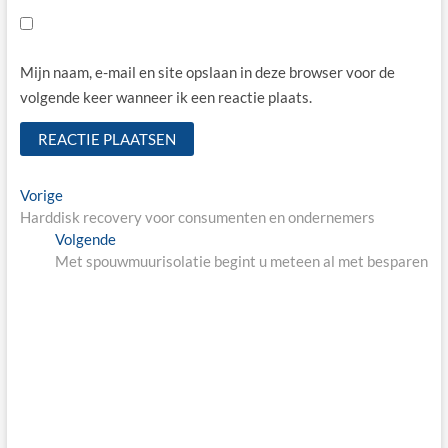
Mijn naam, e-mail en site opslaan in deze browser voor de
volgende keer wanneer ik een reactie plaats.
Bericht
Vorige
Vorige
bericht:
Harddisk recovery voor consumenten en ondernemers
navigatie
Volgende
Volgende
bericht:
Met spouwmuurisolatie begint u meteen al met besparen