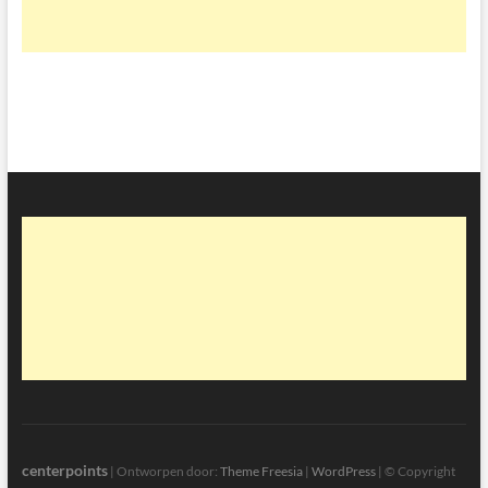
centerpoints
| Ontworpen door:
Theme Freesia
|
WordPress
| © Copyright