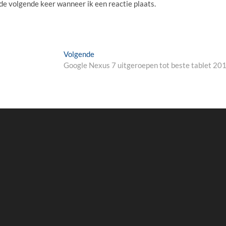
 de volgende keer wanneer ik een reactie plaats.
Volgende
Volgende
bericht:
Google Nexus 7 uitgeroepen tot beste tablet 20