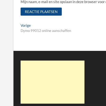
Mijn naam, e-mail en site opslaan in deze browser voor
Bericht
Vorige
Vorige
bericht:
Dymo 99012 online aanschaffen
navigatie