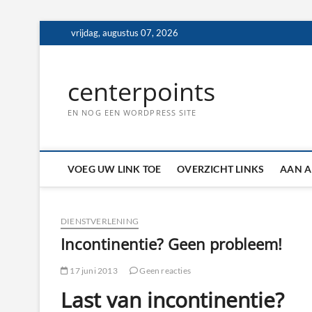
Ga
vrijdag, augustus 07, 2026
naar
de
inhoud
centerpoints
EN NOG EEN WORDPRESS SITE
VOEG UW LINK TOE
OVERZICHT LINKS
AAN A
DIENSTVERLENING
Incontinentie? Geen probleem!
17 juni 2013
Geen reacties
Last van incontinentie?