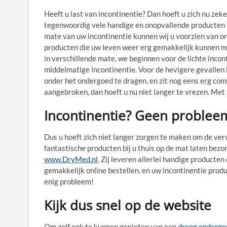
Heeft u last van incontinentie? Dan hoeft u zich nu zek
tegenwoordig vele handige en onopvallende producten w
mate van uw incontinentie kunnen wij u voorzien van o
producten die uw leven weer erg gemakkelijk kunnen m
in verschillende mate, we beginnen voor de lichte incont
middelmatige incontinentie. Voor de hevigere gevallen k
onder het ondergoed te dragen, en zit nog eens erg com
aangebroken, dan hoeft u nu niet langer te vrezen. Met
Incontinentie? Geen problee
Dus u hoeft zich niet langer zorgen te maken om de verv
fantastische producten bij u thuis op de mat laten bezo
www.DryMed.nl
. Zij leveren allerlei handige producte
gemakkelijk online bestellen, en uw incontinentie prod
enig probleem!
Kijk dus snel op de website
Om zelf ook te kunnen genieten van een
droog ondergo