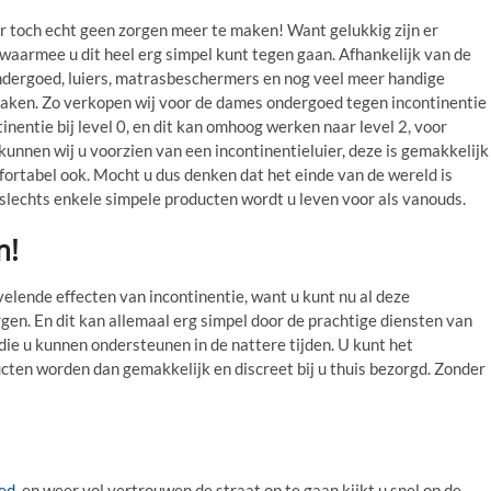
er toch echt geen zorgen meer te maken! Want gelukkig zijn er
aarmee u dit heel erg simpel kunt tegen gaan. Afhankelijk van de
ndergoed, luiers, matrasbeschermers en nog veel meer handige
aken. Zo verkopen wij voor de dames ondergoed tegen incontinentie
inentie bij level 0, en dit kan omhoog werken naar level 2, voor
unnen wij u voorzien van een incontinentieluier, deze is gemakkelijk
fortabel ook. Mocht u dus denken dat het einde van de wereld is
 slechts enkele simpele producten wordt u leven voor als vanouds.
m!
elende effecten van incontinentie, want u kunt nu al deze
rgen. En dit kan allemaal erg simpel door de prachtige diensten van
n die u kunnen ondersteunen in de nattere tijden. U kunt het
ucten worden dan gemakkelijk en discreet bij u thuis bezorgd. Zonder
ed
, en weer vol vertrouwen de straat op te gaan kijkt u snel op de