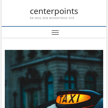
Ga
centerpoints
naar
de
inhoud
EN NOG EEN WORDPRESS SITE