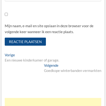
Mijn naam, e-mail en site opslaan in deze browser voor de
volgende keer wanneer ik een reactie plaats.
Bericht
Vorige
Vorige
bericht:
Een nieuwe kinderkamer of garage.
navigatie
Volgende
Volgende
bericht:
Goedkope winterbanden vermarkten