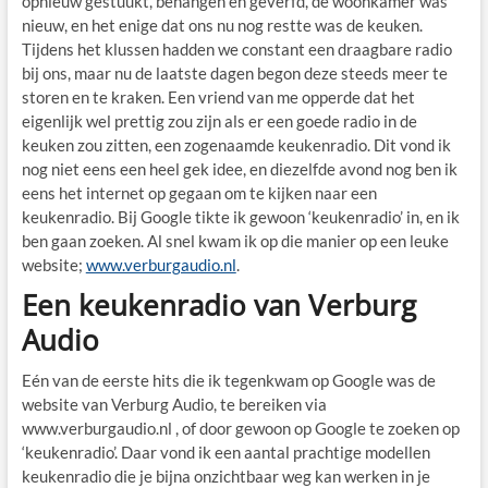
opnieuw gestuukt, behangen en geverfd, de woonkamer was
nieuw, en het enige dat ons nu nog restte was de keuken.
Tijdens het klussen hadden we constant een draagbare radio
bij ons, maar nu de laatste dagen begon deze steeds meer te
storen en te kraken. Een vriend van me opperde dat het
eigenlijk wel prettig zou zijn als er een goede radio in de
keuken zou zitten, een zogenaamde keukenradio. Dit vond ik
nog niet eens een heel gek idee, en diezelfde avond nog ben ik
eens het internet op gegaan om te kijken naar een
keukenradio. Bij Google tikte ik gewoon ‘keukenradio’ in, en ik
ben gaan zoeken. Al snel kwam ik op die manier op een leuke
website;
www.verburgaudio.nl
.
Een keukenradio van Verburg
Audio
Eén van de eerste hits die ik tegenkwam op Google was de
website van Verburg Audio, te bereiken via
www.verburgaudio.nl , of door gewoon op Google te zoeken op
‘keukenradio’. Daar vond ik een aantal prachtige modellen
keukenradio die je bijna onzichtbaar weg kan werken in je