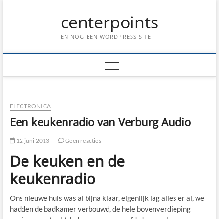
Ga
centerpoints
naar
de
inhoud
EN NOG EEN WORDPRESS SITE
ELECTRONICA
Een keukenradio van Verburg Audio
12 juni 2013
Geen reacties
De keuken en de
keukenradio
Ons nieuwe huis was al bijna klaar, eigenlijk lag alles er al, we
hadden de badkamer verbouwd, de hele bovenverdieping