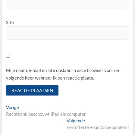
Site
Mijn naam, e-mail en site opslaan in deze browser voor de
volgende keer wanneer ik een reactie plaats.
Bericht
Vorige
Vorige
bericht:
Rechtbank beschouwt iPad als computer
navigatie
Volgende
Volgende
bericht:
Een offerte voor zonnepanelen?