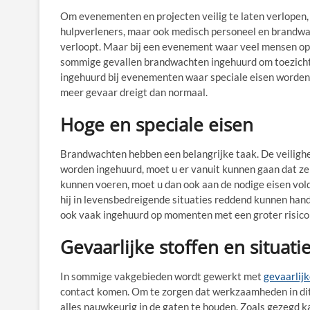
Om evenementen en projecten veilig te laten verlopen, 
hulpverleners, maar ook medisch personeel en brandwa
verloopt. Maar bij een evenement waar veel mensen op 
sommige gevallen brandwachten ingehuurd om toezicht
ingehuurd bij evenementen waar speciale eisen worden 
meer gevaar dreigt dan normaal.
Hoge en speciale eisen
Brandwachten hebben een belangrijke taak. De veiligh
worden ingehuurd, moet u er vanuit kunnen gaan dat ze
kunnen voeren, moet u dan ook aan de nodige eisen vo
hij in levensbedreigende situaties reddend kunnen hand
ook vaak ingehuurd op momenten met een groter risico
Gevaarlijke stoffen en situati
In sommige vakgebieden wordt gewerkt met
gevaarlijk
contact komen. Om te zorgen dat werkzaamheden in dit
alles nauwkeurig in de gaten te houden. Zoals gezegd 