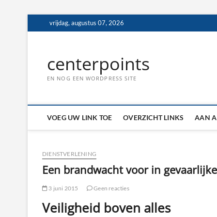
Ga
vrijdag, augustus 07, 2026
naar
de
inhoud
centerpoints
EN NOG EEN WORDPRESS SITE
VOEG UW LINK TOE
OVERZICHT LINKS
AAN A
DIENSTVERLENING
Een brandwacht voor in gevaarlijke 
3 juni 2015
Geen reacties
Veiligheid boven alles