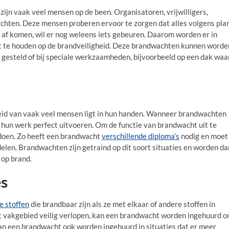
zijn vaak veel mensen op de been. Organisatoren, vrijwilligers,
chten. Deze mensen proberen ervoor te zorgen dat alles volgens pla
af komen, wil er nog weleens iets gebeuren. Daarom worden er in
 te houden op de brandveiligheid. Deze brandwachten kunnen worde
gesteld of bij speciale werkzaamheden, bijvoorbeeld op een dak waa
eid van vaak veel mensen ligt in hun handen. Wanneer brandwachten
 hun werk perfect uitvoeren. Om de functie van brandwacht uit te
ldoen. Zo heeft een brandwacht
verschillende diploma’s
nodig en moet
elen. Brandwachten zijn getraind op dit soort situaties en worden da
 op brand.
es
e stoffen
die brandbaar zijn als ze met elkaar of andere stoffen in
 vakgebied veilig verlopen, kan een brandwacht worden ingehuurd 
kan een brandwacht ook worden ingehuurd in situaties dat er meer