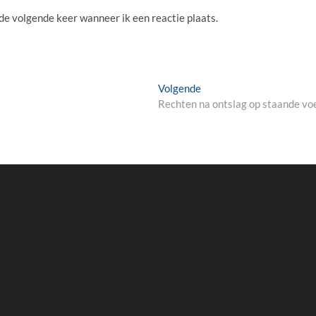
 de volgende keer wanneer ik een reactie plaats.
Volgende
Volgende
bericht:
Rechten na ontslag op staande vo