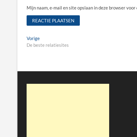
Mijn naam, e-mail en site opslaan in deze browser voor
Bericht
Vorige
Vorige
bericht:
De beste relatiesites
navigatie