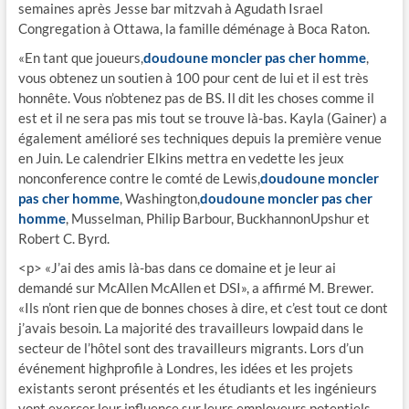
semaines après Jesse bar mitzvah à Agudath Israel
Congregation à Ottawa, la famille déménage à Boca Raton.
«En tant que joueurs,
doudoune moncler pas cher homme
,
vous obtenez un soutien à 100 pour cent de lui et il est très
honnête. Vous n’obtenez pas de BS. Il dit les choses comme il
est et il ne sera pas mis tout se trouve là-bas. Kayla (Gainer) a
également amélioré ses techniques depuis la première venue
en Juin. Le calendrier Elkins mettra en vedette les jeux
nonconference contre le comté de Lewis,
doudoune moncler
pas cher homme
, Washington,
doudoune moncler pas cher
homme
, Musselman, Philip Barbour, BuckhannonUpshur et
Robert C. Byrd.
<p> «J’ai des amis là-bas dans ce domaine et je leur ai
demandé sur McAllen McAllen et DSI», a affirmé M. Brewer.
«Ils n’ont rien que de bonnes choses à dire, et c’est tout ce dont
j’avais besoin. La majorité des travailleurs lowpaid dans le
secteur de l’hôtel sont des travailleurs migrants. Lors d’un
événement highprofile à Londres, les idées et les projets
existants seront présentés et les étudiants et les ingénieurs
vont exercer leur influence sur leurs employeurs potentiels.