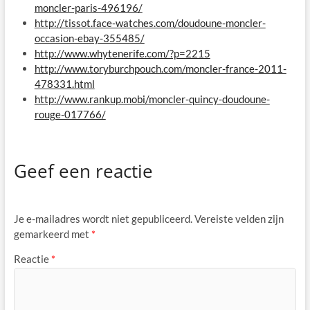
moncler-paris-496196/
http://tissot.face-watches.com/doudoune-moncler-
occasion-ebay-355485/
http://www.whytenerife.com/?p=2215
http://www.toryburchpouch.com/moncler-france-2011-
478331.html
http://www.rankup.mobi/moncler-quincy-doudoune-
rouge-017766/
Geef een reactie
Je e-mailadres wordt niet gepubliceerd.
Vereiste velden zijn
gemarkeerd met
*
Reactie
*