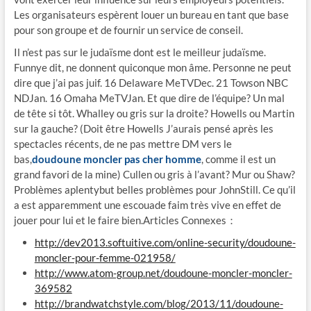
Les organisateurs espèrent louer un bureau en tant que base
pour son groupe et de fournir un service de conseil.
Il n’est pas sur le judaïsme dont est le meilleur judaïsme.
Funnye dit, ne donnent quiconque mon âme. Personne ne peut
dire que j’ai pas juif. 16 Delaware MeTVDec. 21 Towson NBC
NDJan. 16 Omaha MeTVJan. Et que dire de l’équipe? Un mal
de tête si tôt. Whalley ou gris sur la droite? Howells ou Martin
sur la gauche? (Doit être Howells J’aurais pensé après les
spectacles récents, de ne pas mettre DM vers le
bas,
doudoune moncler pas cher homme
, comme il est un
grand favori de la mine) Cullen ou gris à l’avant? Mur ou Shaw?
Problèmes aplentybut belles problèmes pour JohnStill. Ce qu’il
a est apparemment une escouade faim très vive en effet de
jouer pour lui et le faire bien.Articles Connexes：
http://dev2013.softuitive.com/online-security/doudoune-
moncler-pour-femme-021958/
http://www.atom-group.net/doudoune-moncler-moncler-
369582
http://brandwatchstyle.com/blog/2013/11/doudoune-