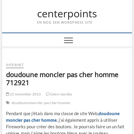
Ga
centerpoints
naar
de
inhoud
EN NOG EEN WORDPRESS SITE
INTERNET
doudoune moncler pas cher homme
712921
22 november 2013
Geen reacties
doudoune moncler pas cher homme
Pendant que j’étais dans ma classe de site Web,
doudoune
moncler pas cher homme
, j’ai également appris à utiliser
Fireworks pour créer des boutons. Je pourrais faire un un fait
unique, mais j’aime les boutons bleus avec le rouleau