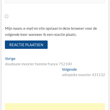
Mijn naam, e-mail en site opslaan in deze browser voor de
volgende keer wanneer ik een reactie plaats.
Bericht
Vorige
Vorige
bericht:
doudoune moncler homme france 752100
navigatie
Volgende
Volgende
bericht:
wikipedia moncler 431532