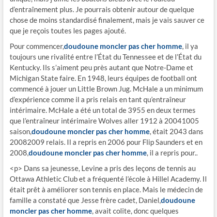
d’entraînement plus. Je pourrais obtenir autour de quelque
chose de moins standardisé finalement, mais je vais sauver ce
que je reçois toutes les pages ajouté.
Pour commencer,
doudoune moncler pas cher homme
, il ya
toujours une rivalité entre l’État du Tennessee et de l’État du
Kentucky. Ils s’aiment peu près autant que Notre-Dame et
Michigan State faire. En 1948, leurs équipes de football ont
commencé à jouer un Little Brown Jug. McHale a un minimum
d’expérience comme il a pris relais en tant qu’entraîneur
intérimaire. McHale a été un total de 3955 en deux termes
que l’entraîneur intérimaire Wolves aller 1912 à 20041005
saison,
doudoune moncler pas cher homme
, était 2043 dans
20082009 relais. Il a repris en 2006 pour Flip Saunders et en
2008,
doudoune moncler pas cher homme
, il a repris pour..
<p> Dans sa jeunesse, Levine a pris des leçons de tennis au
Ottawa Athletic Club et a fréquenté l’école à Hillel Academy. Il
était prêt à améliorer son tennis en place. Mais le médecin de
famille a constaté que Jesse frère cadet, Daniel,
doudoune
moncler pas cher homme
, avait colite, donc quelques