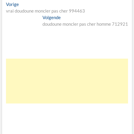
Bericht
Vorige
Vorige
bericht:
vrai doudoune moncler pas cher 994463
navigatie
Volgende
Volgende
bericht:
doudoune moncler pas cher homme 712921