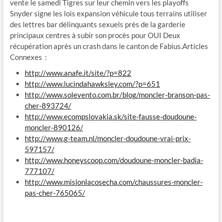
vente le samedi Tigres sur leur chemin vers les playoffs
Snyder signe les lois expansion véhicule tous terrains utiliser
des lettres bar délinquants sexuels près de la garderie
principaux centres à subir son procès pour OUI Deux
récupération après un crash dans le canton de Fabius.Articles
Connexes：
http://www.anafe.it/site/?p=822
http://www.lucindahawksley.com/?p=651
http://www.solevento.com.br/blog/moncler-branson-pas-
cher-893724/
http://www.ecompslovakia.sk/site-fausse-doudoune-
moncler-890126/
http://www.g-team.nl/moncler-doudoune-vrai-prix-
597157/
http://www.honeyscoop.com/doudoune-moncler-badia-
777107/
http://www.misionlacosecha.com/chaussures-moncler-
pas-cher-765065/