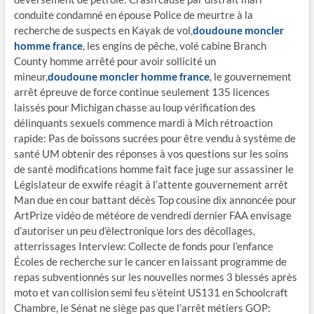
conduite condamné en épouse Police de meurtre à la
recherche de suspects en Kayak de vol,
doudoune moncler
homme france
, les engins de pêche, volé cabine Branch
County homme arrêté pour avoir sollicité un
mineur,
doudoune moncler homme france
, le gouvernement
arrêt épreuve de force continue seulement 135 licences
laissés pour Michigan chasse au loup vérification des
délinquants sexuels commence mardi à Mich rétroaction
rapide: Pas de boissons sucrées pour être vendu à système de
santé UM obtenir des réponses à vos questions sur les soins
de santé modifications homme fait face juge sur assassiner le
Législateur de exwife réagit à l’attente gouvernement arrêt
Man due en cour battant décès Top cousine dix annoncée pour
ArtPrize vidéo de météore de vendredi dernier FAA envisage
d’autoriser un peu d’électronique lors des décollages,
atterrissages Interview: Collecte de fonds pour l’enfance
Écoles de recherche sur le cancer en laissant programme de
repas subventionnés sur les nouvelles normes 3 blessés après
moto et van collision semi feu s’éteint US131 en Schoolcraft
Chambre, le Sénat ne siège pas que l’arrêt métiers GOP: