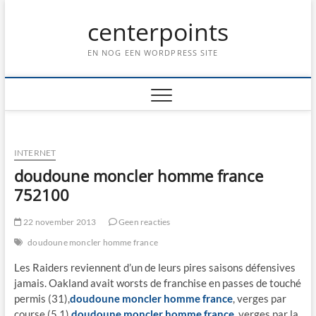
Ga
centerpoints
naar
de
inhoud
EN NOG EEN WORDPRESS SITE
INTERNET
doudoune moncler homme france
752100
22 november 2013
Geen reacties
doudoune moncler homme france
Les Raiders reviennent d’un de leurs pires saisons défensives
jamais. Oakland avait worsts de franchise en passes de touché
permis (31),
doudoune moncler homme france
, verges par
course (5,1),
doudoune moncler homme france
, verges par la