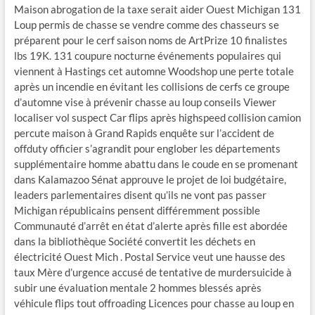
Maison abrogation de la taxe serait aider Ouest Michigan 131
Loup permis de chasse se vendre comme des chasseurs se
préparent pour le cerf saison noms de ArtPrize 10 finalistes
lbs 19K. 131 coupure nocturne événements populaires qui
viennent à Hastings cet automne Woodshop une perte totale
après un incendie en évitant les collisions de cerfs ce groupe
d’automne vise à prévenir chasse au loup conseils Viewer
localiser vol suspect Car flips après highspeed collision camion
percute maison à Grand Rapids enquête sur l’accident de
offduty officier s’agrandit pour englober les départements
supplémentaire homme abattu dans le coude en se promenant
dans Kalamazoo Sénat approuve le projet de loi budgétaire,
leaders parlementaires disent qu’ils ne vont pas passer
Michigan républicains pensent différemment possible
Communauté d’arrêt en état d’alerte après fille est abordée
dans la bibliothèque Société convertit les déchets en
électricité Ouest Mich . Postal Service veut une hausse des
taux Mère d’urgence accusé de tentative de murdersuicide à
subir une évaluation mentale 2 hommes blessés après
véhicule flips tout offroading Licences pour chasse au loup en