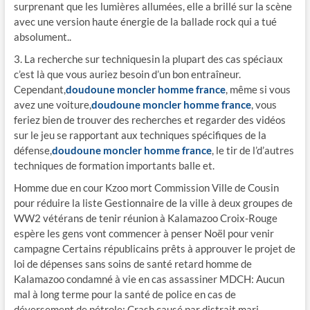
surprenant que les lumières allumées, elle a brillé sur la scène
avec une version haute énergie de la ballade rock qui a tué
absolument..
3. La recherche sur techniquesin la plupart des cas spéciaux
c’est là que vous auriez besoin d’un bon entraîneur.
Cependant,
doudoune moncler homme france
, même si vous
avez une voiture,
doudoune moncler homme france
, vous
feriez bien de trouver des recherches et regarder des vidéos
sur le jeu se rapportant aux techniques spécifiques de la
défense,
doudoune moncler homme france
, le tir de l’d’autres
techniques de formation importants balle et.
Homme due en cour Kzoo mort Commission Ville de Cousin
pour réduire la liste Gestionnaire de la ville à deux groupes de
WW2 vétérans de tenir réunion à Kalamazoo Croix-Rouge
espère les gens vont commencer à penser Noël pour venir
campagne Certains républicains prêts à approuver le projet de
loi de dépenses sans soins de santé retard homme de
Kalamazoo condamné à vie en cas assassiner MDCH: Aucun
mal à long terme pour la santé de police en cas de
déversement de pétrole: Crash causé par distrait mari