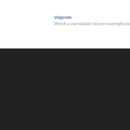
Volgende
Volgende
bericht:
Wordt u wel wakker bij een woningbran