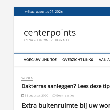
Ga
vrijdag, augustus 07, 2026
naar
de
inhoud
centerpoints
EN NOG EEN WORDPRESS SITE
VOEG UW LINK TOE
OVERZICHT LINKS
AAN A
WONEN
Dakterras aanleggen? Lees deze tip
31 augustus 2020
Geen reacties
Extra buitenruimte bij uw wo