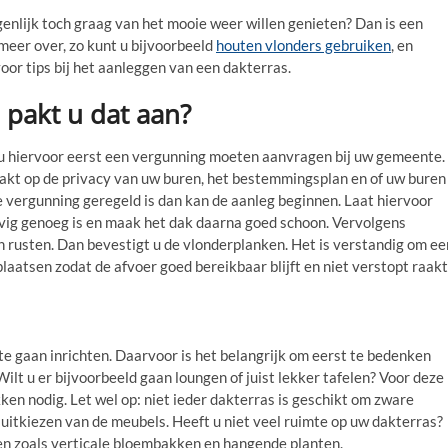
genlijk toch graag van het mooie weer willen genieten? Dan is een
 meer over, zo kunt u bijvoorbeeld
houten vlonders gebruiken
, en
voor tips bij het aanleggen van een dakterras.
 pakt u dat aan?
 u hiervoor eerst een vergunning moeten aanvragen bij uw gemeente.
akt op de privacy van uw buren, het bestemmingsplan en of uw buren
vergunning geregeld is dan kan de aanleg beginnen. Laat hiervoor
evig genoeg is en maak het dak daarna goed schoon. Vervolgens
 rusten. Dan bevestigt u de vlonderplanken. Het is verstandig om ee
laatsen zodat de afvoer goed bereikbaar blijft en niet verstopt raakt
te gaan inrichten. Daarvoor is het belangrijk om eerst te bedenken
ilt u er bijvoorbeeld gaan loungen of juist lekker tafelen? Voor deze
ken nodig. Let wel op: niet ieder dakterras is geschikt om zware
 uitkiezen van de meubels. Heeft u niet veel ruimte op uw dakterras?
en zoals verticale bloembakken en hangende planten.