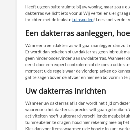
Heeft u geen buitenruimte bij uw woning, maar zou u ei
dakterras wellicht iets voor u! Wij vertellen u er graag
inrichten met de leukste
tuinspullen
! Lees snel verder 
Een dakterras aanleggen, hoe
Wanneer u een dakterras wilt gaan aanleggen dan zult
Er wordt dan bekeken of uw dakterras geen inbreuk ma
geen hinder ondervinden aan uw dakterras. Wanneer de 
eerst door een expert controleren of de constructie st
monteert u de regels waar de vlonderplanken op kunnen
gat te zagen boven de afvoer en hier een bolvorm in te p
Uw dakterras inrichten
Wanneer uw dakterras af is dan wordt het tijd om deze 
waarvoor u het dakterras precies wilt gaan gebruiken. W
activiteiten heeft u uiteraard verschillende meubelstuk
tuinmeubelen te dragen, houd hier rekening mee bij het
Kies dan voor items waarmee u de hoogte in kunt werk