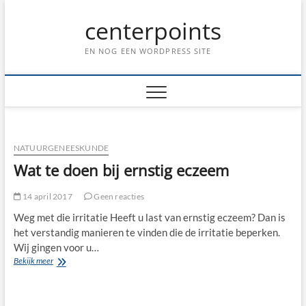
Ga
centerpoints
naar
de
inhoud
EN NOG EEN WORDPRESS SITE
NATUURGENEESKUNDE
Wat te doen bij ernstig eczeem
14 april 2017
Geen reacties
Weg met die irritatie Heeft u last van ernstig eczeem? Dan is
het verstandig manieren te vinden die de irritatie beperken.
Wij gingen voor u…
Wat
Bekijk meer
te
doen
bij