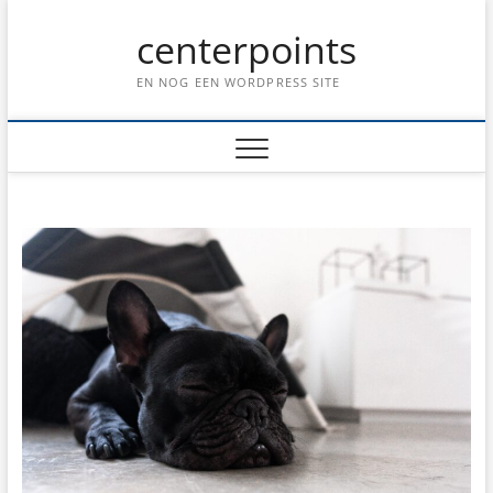
Ga
centerpoints
naar
de
inhoud
EN NOG EEN WORDPRESS SITE