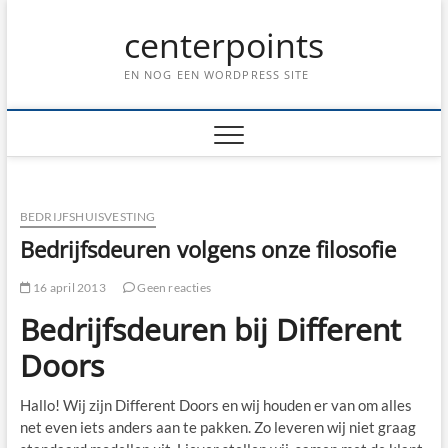
Ga
centerpoints
naar
de
inhoud
EN NOG EEN WORDPRESS SITE
BEDRIJFSHUISVESTING
Bedrijfsdeuren volgens onze filosofie
16 april 2013
Geen reacties
Bedrijfsdeuren bij Different
Doors
Hallo! Wij zijn Different Doors en wij houden er van om alles
net even iets anders aan te pakken. Zo leveren wij niet graag