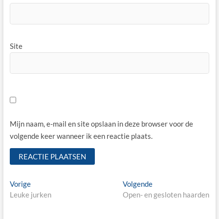
Site
Mijn naam, e-mail en site opslaan in deze browser voor de
volgende keer wanneer ik een reactie plaats.
Bericht
Vorige
Volgende
Vorige
Volgende
bericht:
bericht:
Leuke jurken
Open- en gesloten haarden
navigatie