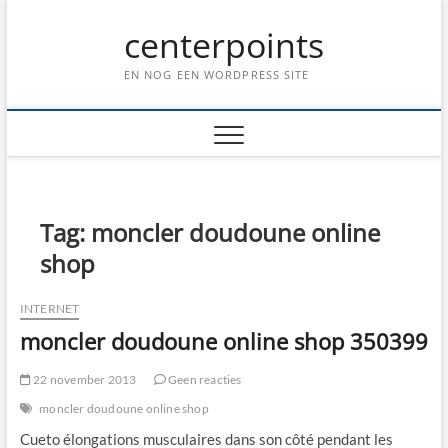
Ga
centerpoints
naar
de
inhoud
EN NOG EEN WORDPRESS SITE
Tag:
moncler doudoune online
shop
INTERNET
moncler doudoune online shop 350399
22 november 2013
Geen reacties
moncler doudoune online shop
Cueto élongations musculaires dans son côté pendant les