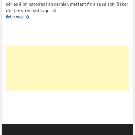
séries éliminatoires l’an dernier, mettant fin à sa saison. Baker
n’a rien vu de Votto qui lui…
moncler
Bekijk meer
doudoune
online
shop
350399