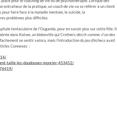
 la place pour le coaching de vie ou de psychothérapie. Lorsque des
n entraîneur de la pratique, un coach de vie va se référer à un client
 pour faire face à la maladie mentale, le suicide, la
tres problèmes plus difficiles.
ale tentaculaire de l’Ouganda, pour en savoir plus sur cette fille. Il
brée dans Katwe, un bidonville qui Crothers décrit comme «l’un des
 facilement se sentir vaincu, mais l’introduction du jeu d’échecs avait
Articles Connexes：
314/
nt-taille-les-doudounes-moncler-453452/
676419/