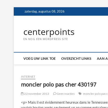
Ga
zaterdag, augustus 08, 2026
naar
de
inhoud
centerpoints
EN NOG EEN WORDPRESS SITE
VOEG UW LINK TOE
OVERZICHT LINKS
AAN A
INTERNET
moncler polo pas cher 430197
22 november 2013
Geen reacties
moncler polo pas 
<p> Mais il est évidemment heureux dans le Tennessee, 
vouloir boulon après seulement un an comme entraîneur-