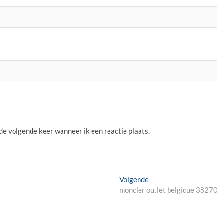
 de volgende keer wanneer ik een reactie plaats.
Volgende
Volgende
bericht:
moncler outlet belgique 3827