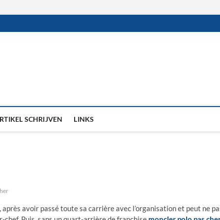
RTIKEL SCHRIJVEN
LINKS
cher
après avoir passé toute sa carrière avec l’organisation et peut ne pa
chef. Puis, sans un quart-arrière de franchise,
moncler polo pas che