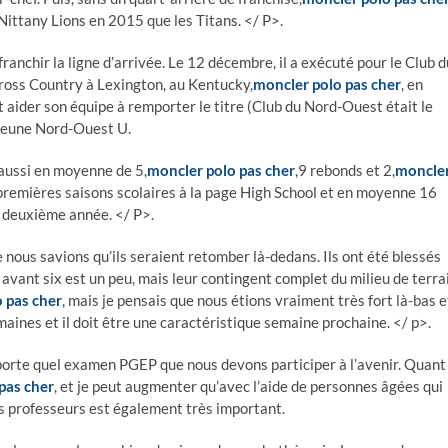
’Nittany Lions en 2015 que les Titans. </ P>.
anchir la ligne d’arrivée. Le 12 décembre, il a exécuté pour le Club d
oss Country à Lexington, au Kentucky,
moncler polo pas cher
, en
t aider son équipe à remporter le titre (Club du Nord-Ouest était le
e jeune Nord-Ouest U.
 aussi en moyenne de 5,
moncler polo pas cher
,9 rebonds et 2,
moncle
 premières saisons scolaires à la page High School et en moyenne 16
n deuxième année. </ P>.
 nous savions qu’ils seraient retomber là-dedans. Ils ont été blessés
ix avant six est un peu, mais leur contingent complet du milieu de terra
 pas cher
, mais je pensais que nous étions vraiment très fort là-bas e
aines et il doit être une caractéristique semaine prochaine. </ p>.
mporte quel examen PGEP que nous devons participer à l’avenir. Quant
pas cher
, et je peut augmenter qu’avec l’aide de personnes âgées qui
es professeurs est également très important.