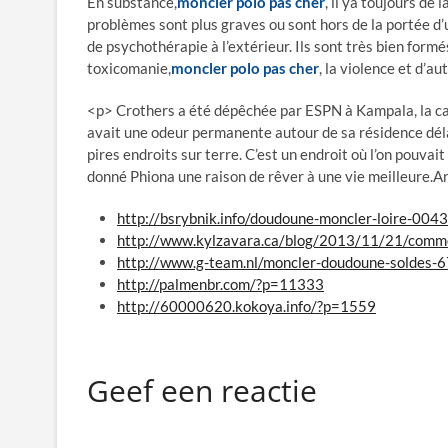
En substance,
moncler polo pas cher
, il ya toujours de
problèmes sont plus graves ou sont hors de la portée d’u
de psychothérapie à l’extérieur. Ils sont très bien formés
toxicomanie,
moncler polo pas cher
, la violence et d’au
<p> Crothers a été dépêchée par ESPN à Kampala, la capit
avait une odeur permanente autour de sa résidence déla
pires endroits sur terre. C’est un endroit où l’on pouvait
donné Phiona une raison de rêver à une vie meilleure.
http://bsrybnik.info/doudoune-moncler-loire-004
http://www.kylzavara.ca/blog/2013/11/21/comme
http://www.g-team.nl/moncler-doudoune-soldes-
http://palmenbr.com/?p=11333
http://60000620.kokoya.info/?p=1559
Geef een reactie