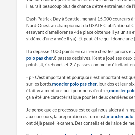
il aurait beaucoup plus de chance d’être entraîneur de l
Dash Patrick Day à Seattle, menant 15.000 coureurs à fr
Nord-Ouest au championnat du USATF Club National Cr
essayant d’améliorer sa 41e place obtenue il ya un an e
sixième d’une année il ya). Et peut-être qu’il donne un
Il a dépassé 1000 points en carrière chez les juniors et
polo pas cher
,8 passes décisives. Kent a joué ses deux
points, 4,7 rebonds et 2,7 passes comme un étudiant e
<p> C’est important et pourquoi il est important est que
sur les bords,
moncler polo pas cher
, leur dos et leur s
était vraiment un souci pour nous d’entrer,
moncler polo
ça a été une caractéristique pour les deux dernières sem
Je pense que ce processus est ce qui nous aidera à n’i
aux concours, la préparation est un must,
moncler polo 
ont déjà passé l’examen. Des conseils et de l’aide de m