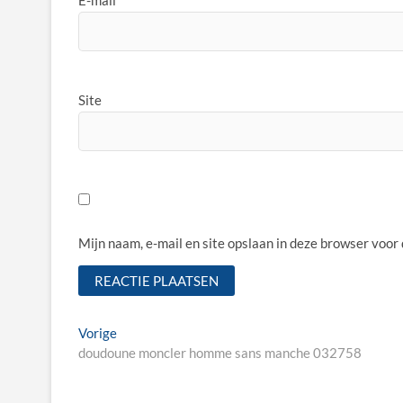
Site
Mijn naam, e-mail en site opslaan in deze browser voor
Bericht
Vorige
Vorige
bericht:
doudoune moncler homme sans manche 032758
navigatie