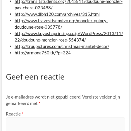
http://transitstudents.org/2013/11/doudoune-moncler-
pas-chere-023498/
http://www.dlbh120.com/archives/315.html
http://www.travestisenvivo.org/moncler-quincy-
doudoune-rose-035778/
http://www.koyoshaprinting.co.jp/WordPress/2013/11/
22/doudoune-moncler-rose-554374/
http://truupictures.com/christmas-mantel-decor/
http://armona750.tk/?p=324
Geef een reactie
Je e-mailadres wordt niet gepubliceerd.
Vereiste velden zijn
gemarkeerd met
*
Reactie
*