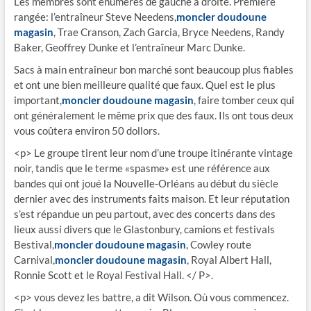
Les membres sont énumérés de gauche à droite. Première
rangée: l’entraîneur Steve Needens,
moncler doudoune
magasin
, Trae Cranson, Zach Garcia, Bryce Needens, Randy
Baker, Geoffrey Dunke et l’entraîneur Marc Dunke.
Sacs à main entraîneur bon marché sont beaucoup plus fiables
et ont une bien meilleure qualité que faux. Quel est le plus
important,
moncler doudoune magasin
, faire tomber ceux qui
ont généralement le même prix que des faux. Ils ont tous deux
vous coûtera environ 50 dollors.
<p> Le groupe tirent leur nom d’une troupe itinérante vintage
noir, tandis que le terme «spasme» est une référence aux
bandes qui ont joué la Nouvelle-Orléans au début du siècle
dernier avec des instruments faits maison. Et leur réputation
s’est répandue un peu partout, avec des concerts dans des
lieux aussi divers que le Glastonbury, camions et festivals
Bestival,
moncler doudoune magasin
, Cowley route
Carnival,
moncler doudoune magasin
, Royal Albert Hall,
Ronnie Scott et le Royal Festival Hall. </ P>.
<p> vous devez les battre, a dit Wilson. Où vous commencez.