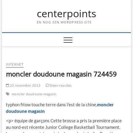
Ga
centerpoints
naar
de
inhoud
EN NOG EEN WORDPRESS SITE
INTERNET
moncler doudoune magasin 724459
22 november 2013
Geen reacties
moncler doudoune magasin
typhon fitow touche terre dans l’est de la chine,
moncler
doudoune magasin
<p> équipe de garçons Cette brosse a pris la première place
au nord-est récente Junior College Basketball Tournament.