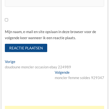
Mijn naam, e-mail en site opslaan in deze browser voor de
volgende keer wanneer ik een reactie plaats.
Bericht
Vorige
Vorige
bericht:
doudoune moncler occasion ebay 224989
navigatie
Volgende
Volgende
bericht:
moncler femme soldes 929347