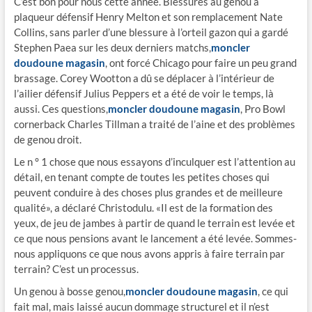
C’est bon pour nous cette année. Blessures au genou à
plaqueur défensif Henry Melton et son remplacement Nate
Collins, sans parler d’une blessure à l’orteil gazon qui a gardé
Stephen Paea sur les deux derniers matchs,
moncler
doudoune magasin
, ont forcé Chicago pour faire un peu grand
brassage. Corey Wootton a dû se déplacer à l’intérieur de
l’ailier défensif Julius Peppers et a été de voir le temps, là
aussi. Ces questions,
moncler doudoune magasin
, Pro Bowl
cornerback Charles Tillman a traité de l’aine et des problèmes
de genou droit.
Le n ° 1 chose que nous essayons d’inculquer est l’attention au
détail, en tenant compte de toutes les petites choses qui
peuvent conduire à des choses plus grandes et de meilleure
qualité», a déclaré Christodulu. «Il est de la formation des
yeux, de jeu de jambes à partir de quand le terrain est levée et
ce que nous pensions avant le lancement a été levée. Sommes-
nous appliquons ce que nous avons appris à faire terrain par
terrain? C’est un processus.
Un genou à bosse genou,
moncler doudoune magasin
, ce qui
fait mal, mais laissé aucun dommage structurel et il n’est