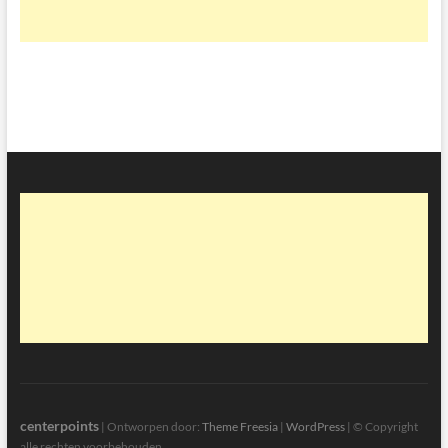
centerpoints
| Ontworpen door:
Theme Freesia
|
WordPress
| © Copyright
alle rechten voorbehouden