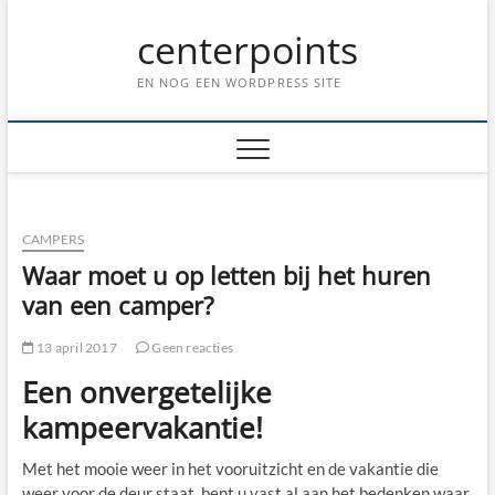
Ga
centerpoints
naar
de
inhoud
EN NOG EEN WORDPRESS SITE
CAMPERS
Waar moet u op letten bij het huren
van een camper?
13 april 2017
Geen reacties
Een onvergetelijke
kampeervakantie!
Met het mooie weer in het vooruitzicht en de vakantie die
weer voor de deur staat, bent u vast al aan het bedenken waar