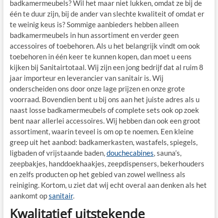
badkamermeubels? Wil het maar niet lukken, omdat ze bij de
één te duur zijn, bij de ander van slechte kwaliteit of omdat er
te weinig keus is? Sommige aanbieders hebben alleen
badkamermeubels in hun assortiment en verder geen
accessoires of toebehoren. Als u het belangrijk vindt om ook
toebehoren in één keer te kunnen kopen, dan moet u eens
kijken bij Sanitairtotaal. Wij zijn een jong bedrijf dat al ruim 8
jaar importeur en leverancier van sanitair is. Wij
onderscheiden ons door onze lage prijzen en onze grote
voorraad. Bovendien bent u bij ons aan het juiste adres als u
naast losse badkamermeubels of complete sets ook op zoek
bent naar allerlei accessoires. Wij hebben dan ook een groot
assortiment, waarin teveel is om op te noemen. Een kleine
greep uit het aanbod: badkamerkasten, wastafels, spiegels,
ligbaden of vrijstaande baden,
douchecabines
, sauna’s,
zeepbakjes, handdoekhaakjes, zeepdispensers, bekerhouders
en zelfs producten op het gebied van zowel wellness als
reiniging. Kortom, u ziet dat wij echt overal aan denken als het
aankomt op
sanitair
.
Kwalitatief uitstekende