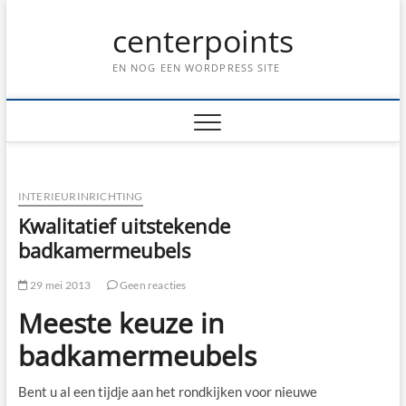
Ga
centerpoints
naar
de
inhoud
EN NOG EEN WORDPRESS SITE
INTERIEURINRICHTING
Kwalitatief uitstekende
badkamermeubels
29 mei 2013
Geen reacties
Meeste keuze in
badkamermeubels
Bent u al een tijdje aan het rondkijken voor nieuwe