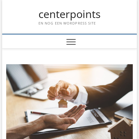
Ga
centerpoints
naar
de
inhoud
EN NOG EEN WORDPRESS SITE