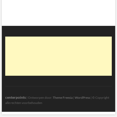
centerpoints
| Ontworpen door:
Theme Freesia
|
WordPress
| © Copyright
alle rechten voorbehouden