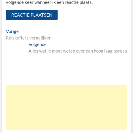
volgende keer wanneer ik een reactie plaats.
Bericht
Vorige
Vorige
bericht:
Reiskoffers vergelijken
navigatie
Volgende
Volgende
bericht:
Alles wat je moet weten over een hoog laag bureau