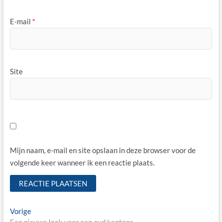
E-mail
*
Site
Mijn naam, e-mail en site opslaan in deze browser voor de
volgende keer wanneer ik een reactie plaats.
Bericht
Vorige
Vorige
bericht:
Een nieuwe look voor een oud kantoor