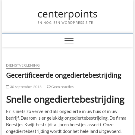
Ga
centerpoints
naar
de
inhoud
EN NOG EEN WORDPRESS SITE
DIENSTVERLENING
Gecertificeerde ongediertebestrijding
30 september 2013
Geen reacties
Snelle ongediertebestrijding
Er is niets zo vervelend als ongedierte in uw huis of in uw
bedrijf. Daarom is er gelukkig ongediertebestrijding. De firma
Beestjes Kwijt bestrijdt al jaren beestjes assorti. Onze
ongediertebestrijding wordt door het hele land uitgevoerd.