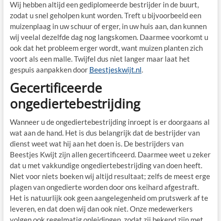
Wij hebben altijd een gediplomeerde bestrijder in de buurt,
zodat u snel geholpen kunt worden. Treft u bijvoorbeeld een
muizenplaag in uw schuur of erger, in uw huis aan, dan kunnen
wij veelal dezelfde dag nog langskomen. Daarmee voorkomt u
ook dat het probleem erger wordt, want muizen planten zich
voort als een malle. Twijfel dus niet langer maar laat het
gespuis aanpakken door
Beestjeskwijt.nl
.
Gecertificeerde
ongediertebestrijding
Wanneer u de ongediertebestrijding inroept is er doorgaans al
wat aan de hand. Het is dus belangrijk dat de bestrijder van
dienst weet wat hij aan het doen is. De bestrijders van
Beestjes Kwijt zijn allen gecertificeerd. Daarmee weet u zeker
dat u met vakkundige ongediertebestrijding van doen heeft.
Niet voor niets boeken wij altijd resultaat; zelfs de meest erge
plagen van ongedierte worden door ons keihard afgestraft.
Het is natuurlijk ook geen aangelegenheid om prutswerk af te
leveren, en dat doen wij dan ook niet. Onze medewerkers
volgen ook regelmatig opleidingen, zodat zij bekend zijn met